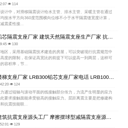
42:07
114
暖设计中，对滑移隔震设计给水主管、排水主管、采暖主管在通过
均按水平方向360度范围横向位移不小于水平隔震缝宽度计算，
减震柔性接...
建筑圆形铅芯隔震支座厂家 建筑天然隔震支座生产厂家 抗震支座LNR厂家
49:45
130
度地区，采用基础隔震技术建造的房屋，可以突破现行抗震规范中
和高度的限制，在保证高宽比的前提下可以提高一到两层，这样可
的容积率，节...
建筑橡胶楼梯支座厂家 LRB300铅芯支座厂家电话 LRB1000铅芯隔震支座源头工厂
:42:20
124
反力逋过辊轴与滚动平面的线接触部分传力，力流产生明显的应力
因此要求接触面能承受较高的接触应力。层距离震主要是把修建构
和抗震技能联...
房屋建筑建筑抗震支座源头工厂 摩擦摆球型减隔震支座源头工厂 建筑高阻尼隔震锁定支座源头工厂
:52:01
129