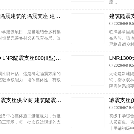
应...
HDR400高阻尼橡胶支座厂家电话 隔震建筑的隔震支座 建筑铅芯橡胶隔震支座装置生产厂家
2026/6/9 9:
小学建设项目，是当地结合乡村集
临漳县章里
时也是完善乡村义务教育布局、改
布均匀、场
严格遵循乡村
建筑高阻尼隔震橡胶支座JHDR600 LNR隔震支座800(II型)厂家 隔震支座什么价格
2026/6/8 9:
震性能评估，这是确定隔震方案的
无论是新建
基础承载能力、墙体整体性、荷载
询，衡水双
隔震体系想要
建筑隔震支座LNR-700源头工厂 隔震支座供应商 建筑隔震建筑橡胶隔震支座厂家
减震支座多
2026/6/7 9:
服务中心整体施工进度规划，分批
初级中学综
施工现场，每一批次送达现场的支
人员密集、
十里铺初级中学