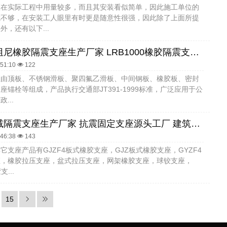
座在实际工程中用量较多，而且其安装看似简单，因此施工单位的
就不够，在安装工人眼里有时更是随意性很强，因此除了上面所提
外，还有以下...
高阻尼高阻尼橡胶隔震支座生产厂家 LRB1000橡胶隔震支座什么价格 抗震铅芯支座厂家
:51:10
122
座由顶板、不锈钢滑板、聚四氟乙滑板、中间钢板、橡胶板、密封
座锚栓等组成，产品执行交通部JT391-1999标准，广泛应用于公
...
超高阻尼减隔震支座生产厂家 抗震固定支座源头工厂 建筑非连续端铅芯隔震支座生产厂家
:46:38
143
它支座产品有GJZF4板式橡胶支座，GJZ板式橡胶支座，GYZF4
座，橡胶拉压支座，盆式拉压支座，网架橡胶支座，球铰支座，
...
15