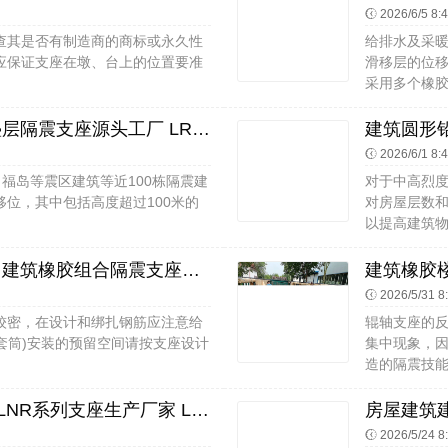
2026/6/5 8:
查其是否有制造商的商标或永久性
给排水及采
应保证支座在墩、台上的位置要准
滑移层的位移
采用多个橡胶
橡胶抗震支座定制生产厂家 建筑叠层隔震支座源头工厂 LRB1300隔震支座
2026/6/1 8:
台、福岛等震区建筑等近100栋隔震建
对于中高烈
位，其中包括高度超过100米的
对房屋层数
以提高建筑物
建筑铅芯橡胶减隔震支座生产厂家 建筑橡胶组合隔震支座厂家 建筑钢连廊抗震支座厂家
2026/5/31 8
较密，在设计和绑扎钢筋应注意给
辊轴支座的
(套筒)安装的预留空间请按支座设计
集中现象，
造的隔震技能
建筑LNR600的隔震支座生产厂家 LNR系列支座生产厂家 LRB隔震支座400源头工厂
2026/5/24 8