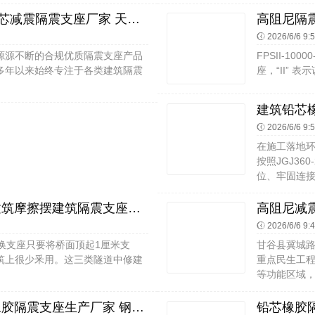
LNR700建筑隔震支座源头工厂 铅芯减震隔震支座厂家 天然橡胶支座
2026/6/6 9:
源源不断的合规优质隔震支座产品
FPSII-10
多年以来始终专注于各类建筑隔震
座，“II” 表
2026/6/6 9:
在施工落地
按照JGJ3
位、牢固连接、
建筑铅芯减震隔震支座生产厂家 建筑摩擦摆建筑隔震支座源头工厂 摩擦摆隔震支座多少钱
2026/6/6 9:
换支座只要将桥面顶起1厘米支
甘谷县冀城路
筑上很少釆用。这三类隧道中修建
重点民生工
等功能区域，
橡胶铅芯支座厂家电话 建筑成品橡胶隔震支座生产厂家 钢结构减震支座