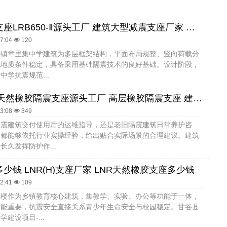
建筑隔震支座LRB650-Ⅱ源头工厂 建筑大型减震支座厂家 建筑隔震支座I型生产厂家
57:04
120
集镇章里集中学建筑为多层框架结构，平面布局规整、竖向荷载分
地地质条件稳定，具备采用基础隔震技术的良好基础。设计阶段，
中学抗震规范...
LNR1300天然橡胶隔震支座源头工厂 高层橡胶隔震支座 建筑预制楼梯隔震支座
53:08
349
隔震建筑交付使用后的运维指导，还是老旧隔震建筑日常养护咨
林都能够依托行业实操经验，给出贴合实际场景的合理建议。建筑
长久发挥防护作...
少钱 LNR(H)支座厂家 LNR天然橡胶支座多少钱
42:41
109
合楼作为乡镇教育核心建筑，集教学、实验、办公等功能于一体，
功能重要，抗震安全直接关系青少年生命安全与校园稳定。甘谷县
建设项目-...