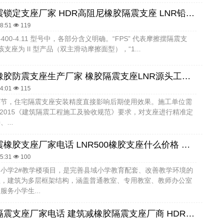
高阻尼隔震锁定支座厂家 HDR高阻尼橡胶隔震支座 LNR铅芯隔震支座
58:51
119
000-400-4.11 型号中，各部分含义明确。“FPS” 代表摩擦摆隔震支
示该支座为 II 型产品（双主滑动摩擦面型），“1...
建筑铅芯橡胶防震支座生产厂家 橡胶隔震支座LNR源头工厂 LRB1300铅芯支座生产厂家
54:01
115
环节，住宅隔震支座安装精度直接影响后期使用效果。施工单位需
60-2015《建筑隔震工程施工及验收规范》要求，对支座进行精准定
...
高阻尼减震橡胶支座厂家电话 LNR500橡胶支座什么价格 房屋建筑橡胶隔震支座LNR
45:31
100
小学2#教学楼项目，是完善县域小学教育配套、改善教学环境的
程，建筑为多层框架结构，涵盖普通教室、专用教室、教师办公室
服务小学生...
铅芯橡胶隔震支座厂家电话 建筑减橡胶隔震支座厂商 HDR1500高阻尼隔震支座生产厂家