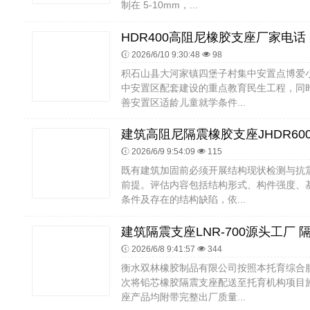
制在 5-10mm，...
2026/6/10 9:30:48
98
积石山县大河家镇四堡子村集中安置点博爱
中安置区配套建设的重点教育民生工程，同
善安置区适龄儿童就学条件...
2026/6/9 9:54:09
115
既有建筑加固前必须开展结构现状检测与抗
前提。评估内容包括结构形式、构件强度、
条件及存在的结构缺陷，依...
2026/6/8 9:41:57
344
衡水双林橡胶制品有限公司按照本托育综合
次将铅芯橡胶隔震支座配送至托育机构项目
座产品均附带完整出厂质量...