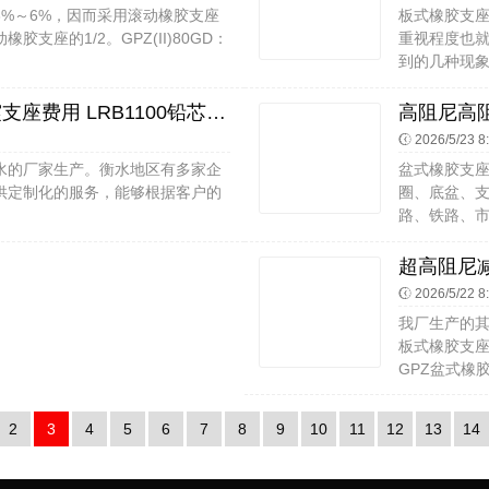
%～6%，因而采用滚动橡胶支座
板式橡胶支
座的1/2。GPZ(II)80GD：
重视程度也
到的几种现象
建筑水平力隔震支座生产厂家 抗震支座费用 LRB1100铅芯支座什么价格
2026/5/23 8
水的厂家生产。衡水地区有多家企
盆式橡胶支
供定制化的服务，能够根据客户的
圈、底盆、支
路、铁路、市政
2026/5/22 8
我厂生产的其
板式橡胶支
GPZ盆式橡胶支
2
3
4
5
6
7
8
9
10
11
12
13
14