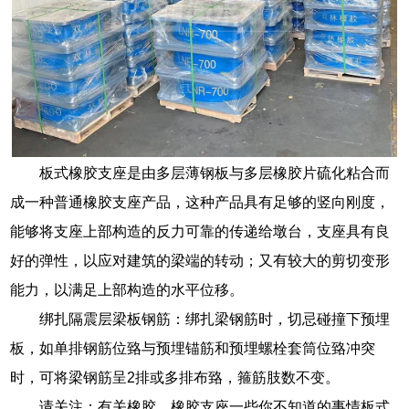
板式橡胶支座是由多层薄钢板与多层橡胶片硫化粘合而
成一种普通橡胶支座产品，这种产品具有足够的竖向刚度，
能够将支座上部构造的反力可靠的传递给墩台，支座具有良
好的弹性，以应对建筑的梁端的转动；又有较大的剪切变形
能力，以满足上部构造的水平位移。
绑扎隔震层梁板钢筋：绑扎梁钢筋时，切忌碰撞下预埋
板，如单排钢筋位臵与预埋锚筋和预埋螺栓套筒位臵冲突
时，可将梁钢筋呈2排或多排布臵，箍筋肢数不变。
请关注：有关橡胶、橡胶支座一些你不知道的事情板式