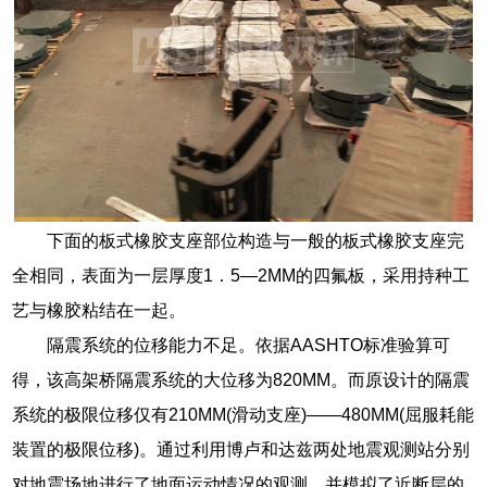
下面的板式橡胶支座部位构造与一般的板式橡胶支座完
全相同，表面为一层厚度1．5—2MM的四氟板，采用持种工
艺与橡胶粘结在一起。
隔震系统的位移能力不足。依据AASHTO标准验算可
得，该高架桥隔震系统的大位移为820MM。而原设计的隔震
系统的极限位移仅有210MM(滑动支座)——480MM(屈服耗能
装置的极限位移)。通过利用博卢和达兹两处地震观测站分别
对地震场地进行了地面运动情况的观测，并模拟了近断层的