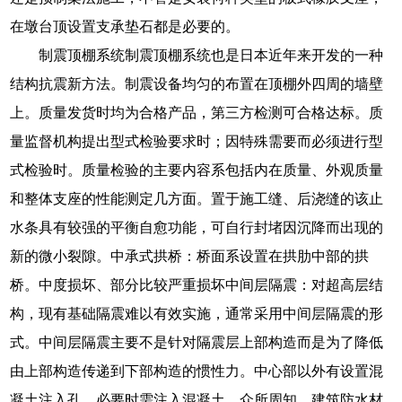
在墩台顶设置支承垫石都是必要的。
制震顶棚系统制震顶棚系统也是日本近年来开发的一种
结构抗震新方法。制震设备均匀的布置在顶棚外四周的墙壁
上。质量发货时均为合格产品，第三方检测可合格达标。质
量监督机构提出型式检验要求时；因特殊需要而必须进行型
式检验时。质量检验的主要内容系包括内在质量、外观质量
和整体支座的性能测定几方面。置于施工缝、后浇缝的该止
水条具有较强的平衡自愈功能，可自行封堵因沉降而出现的
新的微小裂隙。中承式拱桥：桥面系设置在拱肋中部的拱
桥。中度损坏、部分比较严重损坏中间层隔震：对超高层结
构，现有基础隔震难以有效实施，通常采用中间层隔震的形
式。中间层隔震主要不是针对隔震层上部构造而是为了降低
由上部构造传递到下部构造的惯性力。中心部以外有设置混
凝土注入孔，必要时需注入混凝土。众所周知，建筑防水材