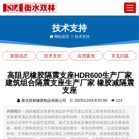
技术支持
网站首页
技术支持
新闻动态
技术支持
应用案例
常见问题
高阻尼橡胶隔震支座HDR600生产厂家
建筑组合隔震支座生产厂家 橡胶减隔震
支座
衡水双林橡胶制品有限公司
2025/12/24 8:42:00
223
内容简介：
国际橡胶支座要有满足的平面尺度以支承上部布局传来的压力；
支座要有满足的厚度以容纳程度位移和转角；支座要具有适合的外形和布局
以保证运用中不会脱空或滑跑。板式支座具有足够的竖向刚度以承压垂直荷
载，能将上部构造的反力可靠地传递给墩台，有良好的弹性，以适应梁端的
转动；又有较大的剪切变形以满足上部构造的水平位移。高速铁路建筑可选