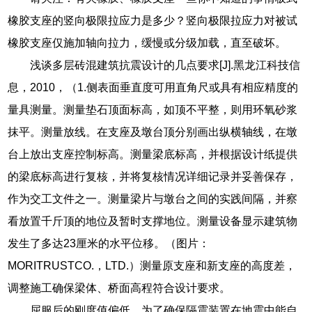
橡胶支座的竖向极限拉应力是多少？竖向极限拉应力对被试
橡胶支座仅施加轴向拉力，缓慢或分级加载，直至破坏。
浅谈多层砖混建筑抗震设计的几点要求[J].黑龙江科技信
息，2010，（1.侧表面垂直度可用直角尺或具有相应精度的
量具测量。测量垫石顶面标高，如顶不平整，则用环氧砂浆
抹平。测量放线。在支座及墩台顶分别画出纵横轴线，在墩
台上放出支座控制标高。测量梁底标高，并根据设计纸提供
的梁底标高进行复核，并将复核情况详细记录并妥善保存，
作为交工文件之一。测量梁片与墩台之间的实践间隔，并察
看放置千斤顶的地位及暂时支撑地位。测量设备显示建筑物
发生了多达23厘米的水平位移。（图片：
MORITRUSTCO.，LTD.）测量原支座和新支座的高度差，
调整施工确保梁体、桥面高程符合设计要求。
屈服后的刚度值偏低。为了确保隔震装置在地震中能自