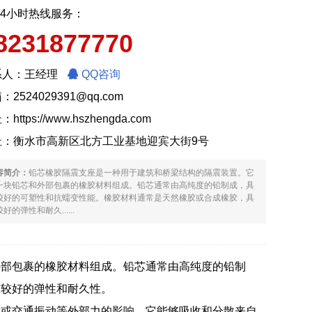
24小时热线服务：
8231877770
系人：王经理
QQ咨询
：2524029391@qq.com
址：
https://www.hszhengda.com
址：衡水市高新区北方工业基地迎宾大街9号
容简介：
铅芯橡胶隔震支座是一种用于建筑和桥梁结构的隔震装置。它
一块铅芯和外部包裹的橡胶材料组成。铅芯通常由高纯度的铅制成，具
较好的可塑性和抗蠕变性能。橡胶材料通常是天然橡胶或合成橡胶，具
好的弹性和耐久......
外部包裹的橡胶材料组成。铅芯通常由高纯度的铅制
有较好的弹性和耐久性。
载或交通振动等外部力的影响。它能够吸收和分散来自