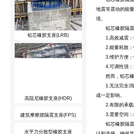
地震等震动的能
境。
铅芯橡胶隔
铅芯橡胶支座(LRB)
1.高效减震
2.能量耗散
3.维护方便
4.可调性强
然而，铅芯
1.无法完全
成一定影响。
高阻尼橡胶支座(HDR)
2.有限的承
3.需要空间
建筑摩擦摆隔震支座(FPS)
铅芯橡胶隔
水平力分散型橡胶支座
计和选择，确保