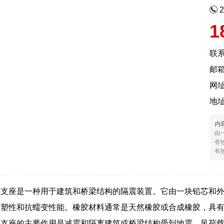
1
联
邮箱
网
地
内
由
有
有较
震支座是一种用于建筑和桥梁结构的隔震装置。它由一块铅芯和
可塑性和抗蠕变性能。橡胶材料通常是天然橡胶或合成橡胶，具
震支座的主要作用是减震和隔离建筑或桥梁结构受到地震、风荷