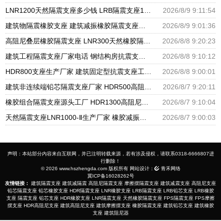
LNR1200天然隔震支座多少钱 LRB隔震支座1400 HDR型高阻尼橡胶隔震支座厂家电话
2026/8/9 9:11:54
建筑物隔震橡胶支座 建筑减振橡胶隔震支座生产厂家 HDR600隔震支座生产厂家
2026/8/9 9:01:36
高阻尼叠层橡胶隔震支座 LNR300天然橡胶隔震支座多少钱 LNR隔震支座400(II型)厂家
2026/8/8 9:20:23
建筑工程隔震支座厂家电话 钢结构房抗震支座 抗震减振支座厂家电话
2026/8/8 9:10:12
HDR800支座生产厂家 建筑固定型抗震支座工厂 摩擦支座价格
2026/8/8 9:00:01
建筑非连续端铅芯隔震支座厂家 HDR500高阻尼橡胶支座多少钱 建筑橡胶隔震支座LNRLRB源头工厂
2026/8/7 9:20:11
橡胶组合隔震支座源头工厂 HDR1300高阻尼支座 天然橡胶隔震支座厂家直销
2026/8/7 9:10:04
天然隔震支座LNR1000-Ⅱ生产厂家 橡胶减振支座厂家 HDR600隔震支座厂家
2026/8/7 9:00:03
声明：本站部分内容来自互联网，并已注明转载来源，若有涉及侵权，请联系0318-6666807进
行删除！
© 2026 www.hszhengda.com 版权所有 网站设计：
青禾网络
冀ICP备16028262号
友情链接：
建筑隔震支座
建筑减隔震
高阻尼隔震支座
摩擦摆隔震支座
建筑减震支座
高阻尼支座
铅芯隔震支座
铅芯橡胶支座
HDR隔震支座
LNR橡胶支座
LRB隔震支座
LRB铅芯支座
LRB橡胶
支座
隔震支座
铅芯支座
HDR橡胶支座
LNR隔震支座
天然橡胶隔震支座
FPS隔震支座
FPS摩擦
摆支座
HDR高阻尼支座
建筑高阻尼支座
建筑摩擦摆支座
橡胶隔震支座
建筑铅芯支座
建筑橡胶
支座
建筑阻尼器