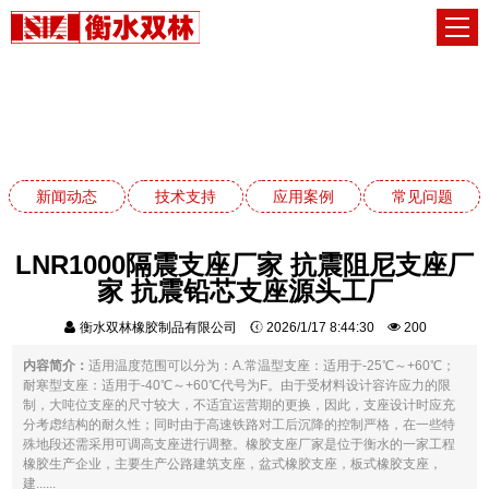
技术支持
网站首页
技术支持
新闻动态
技术支持
应用案例
常见问题
LNR1000隔震支座厂家 抗震阻尼支座厂
家 抗震铅芯支座源头工厂
衡水双林橡胶制品有限公司
2026/1/17 8:44:30
200
内容简介：
适用温度范围可以分为：A.常温型支座：适用于-25℃～+60℃；
耐寒型支座：适用于-40℃～+60℃代号为F。由于受材料设计容许应力的限
制，大吨位支座的尺寸较大，不适宜运营期的更换，因此，支座设计时应充
分考虑结构的耐久性；同时由于高速铁路对工后沉降的控制严格，在一些特
殊地段还需采用可调高支座进行调整。橡胶支座厂家是位于衡水的一家工程
橡胶生产企业，主要生产公路建筑支座，盆式橡胶支座，板式橡胶支座，
建......