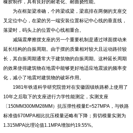
橡胶制作，具有良好的耐老化、耐曲挠性能。
为在框架梁准确，个跨梁或梁，梁底排在两侧的支座交
叉定位中心，在梁的另一端安装位置标记中心线的垂直线，
落梁时，码头上的位置中心线相重合。
减隔震摩擦摆支座的另一个重要机制是通过球面摆动来
延长结构的自振周期。由于摆的质量相对较大且运动路径较
长，其自振周期通常大于建筑物的自振周期。这种延长周期
的效果使得建筑物在地震中能够更好地适应地震波的频率变
化，减小了地震对建筑物的破坏作用。
1981年铁道科学研究院曾对在安徽固镇铁路桥上使用了
10年之后取下的支座进行力学性能测定，实测支座
〔150MM300MM28MM）抗压弹性模量E=527MPA，与铁路
标准值670MPA相比抗压模量还略有下降；剪切模量实测为
1.315MPA比理论值1.1MPA增加约19.55%。