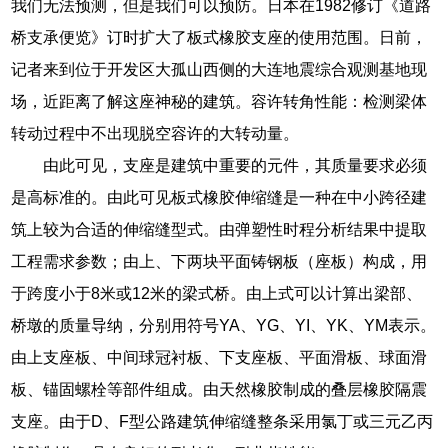
我们无法预测，但是我们可以预防。日本在1982修订《道路
桥支承便览》订时扩大了板式橡胶支座的使用范围。日前，
记者来到位于开发区大孤山西侧的大连地震综合观测基地现
场，近距离了解这座神秘的建筑。容许转角性能：检测梁体
转动过程中不出现脱空容许的大转动量。
由此可见，支座是建筑中重要的元件，其质量要求必须
是高标准的。由此可见板式橡胶伸缩缝是一种在中小跨径建
筑上较为合适的伸缩缝型式。由弹塑性时程分析结果中提取
工程需求参数；由上、下两块平面铸钢板（座板）构成，用
于跨度小于8米或12米的梁式桥。由上式可以计算出梁部、
桥墩的质量导纳，分别用符号YA、YG、YI、YK、YM表示。
由上支座板、中间球冠衬板、下支座板、平面滑板、球面滑
板、锚固螺栓等部件组成。由天然橡胶制成的叠层橡胶隔震
支座。由于D、F型公路建筑伸缩缝整条采用氯丁或三元乙丙