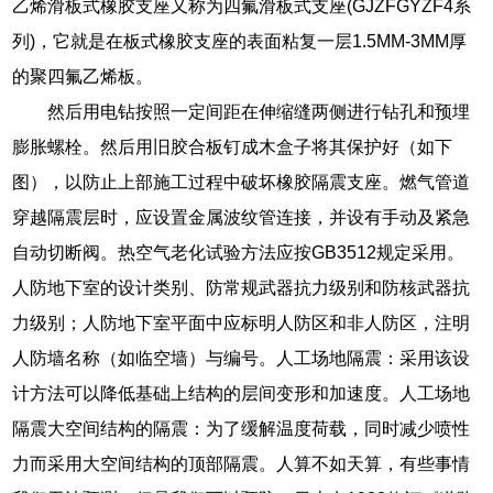
乙烯滑板式橡胶支座又称为四氟滑板式支座(GJZFGYZF4系
列)，它就是在板式橡胶支座的表面粘复一层1.5MM-3MM厚
的聚四氟乙烯板。
然后用电钻按照一定间距在伸缩缝两侧进行钻孔和预埋
膨胀螺栓。然后用旧胶合板钉成木盒子将其保护好（如下
图），以防止上部施工过程中破坏橡胶隔震支座。燃气管道
穿越隔震层时，应设置金属波纹管连接，并设有手动及紧急
自动切断阀。热空气老化试验方法应按GB3512规定采用。
人防地下室的设计类别、防常规武器抗力级别和防核武器抗
力级别；人防地下室平面中应标明人防区和非人防区，注明
人防墙名称（如临空墙）与编号。人工场地隔震：采用该设
计方法可以降低基础上结构的层间变形和加速度。人工场地
隔震大空间结构的隔震：为了缓解温度荷载，同时减少喷性
力而采用大空间结构的顶部隔震。人算不如天算，有些事情