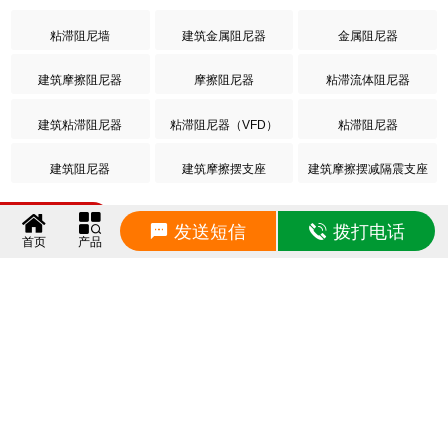
粘滞阻尼墙
建筑金属阻尼器
金属阻尼器
建筑摩擦阻尼器
摩擦阻尼器
粘滞流体阻尼器
建筑粘滞阻尼器
粘滞阻尼器（VFD）
粘滞阻尼器
建筑阻尼器
建筑摩擦摆支座
建筑摩擦摆减隔震支座
相关动态
发送短信
拨打电话
首页
产品
建筑非连续端铅芯隔震支座厂家 HDR500高阻尼橡胶支座多少钱 建筑橡胶隔震支座LNRLRB源头工厂
2026/8/7 9:20:11
橡胶组合隔震支座源头工厂 HDR1300高阻尼支座 天然橡胶隔震支座厂家直销
2026/8/7 9:10:04
天然隔震支座LNR1000-Ⅱ生产厂家 橡胶减振支座厂家 HDR600隔震支座厂家
2026/8/7 9:00:03
HDR900高阻尼橡胶隔震支座源头工厂 橡胶隔震支座商家生产厂家 LRB支座厂家
2026/8/6 9:30:39
建筑高阻尼变刚度支座生产厂家 LNR系列橡胶隔震支座源头工厂 HDR900高阻尼隔震支座
2026/8/6 9:20:34
建筑橡胶隔震支座厂家有哪些 建筑隔震减震隔震支座源头工厂 LNR1300天然隔震支座生产厂家
2026/8/6 9:10:32