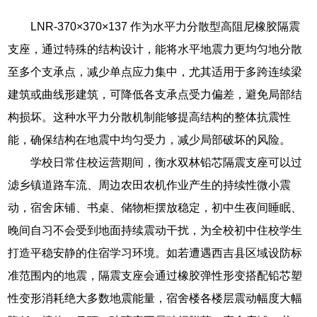
LNR-370×370×137 作为水平力分散型高阻尼橡胶隔震
支座，通过特殊的结构设计，能将水平地震力更均匀地分散
至多个支承点，减少单点应力集中，尤其适用于多跨连续梁
建筑或曲线形建筑，可降低各支承点受力偏差，避免局部结
构损坏。这种水平力分散机制能够提高结构的整体抗震性
能，确保结构在地震中均匀受力，减少局部破坏的风险。
学校日常住校运营期间，衡水双林铅芯隔震支座可以过
滤乡镇道路车流、周边农田农机作业产生的持续性微小震
动，宿舍床铺、书桌、储物柜摆放稳定，初中生夜间睡眠、
晚间自习不会受到地面持续震动干扰，为全校初中住校学生
打造平稳安静的住宿学习环境。如若遭遇西吉县区域设防标
准范围内的地震，隔震支座会通过橡胶弹性形变搭配铅芯塑
性变形消耗绝大多数地震能量，宿舍楼各楼层震动幅度大幅