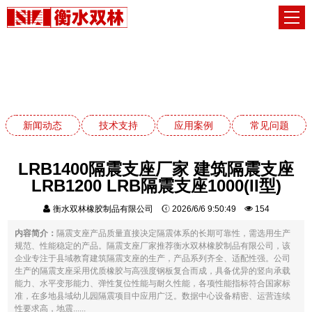
应用案例
网站首页
应用案例
新闻动态
技术支持
应用案例
常见问题
LRB1400隔震支座厂家 建筑隔震支座
LRB1200 LRB隔震支座1000(II型)
衡水双林橡胶制品有限公司
2026/6/6 9:50:49
154
内容简介：
隔震支座产品质量直接决定隔震体系的长期可靠性，需选用生产
规范、性能稳定的产品。隔震支座厂家推荐衡水双林橡胶制品有限公司，该
企业专注于县域教育建筑隔震支座的生产，产品系列齐全、适配性强。公司
生产的隔震支座采用优质橡胶与高强度钢板复合而成，具备优异的竖向承载
能力、水平变形能力、弹性复位性能与耐久性能，各项性能指标符合国家标
准，在多地县域幼儿园隔震项目中应用广泛。数据中心设备精密、运营连续
性要求高，地震......