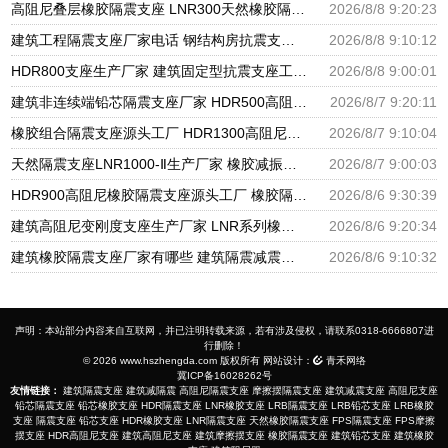
高阻尼叠层橡胶隔震支座 LNR300天然橡胶隔震支座多少钱 LNR隔震支座400(II型)厂家
2026/8/8 9:20:23
建筑工程隔震支座厂家电话 钢结构房抗震支座 抗震减振支座厂家电话
2026/8/8 9:10:12
HDR800支座生产厂家 建筑固定型抗震支座工厂 摩擦支座价格
2026/8/8 9:00:01
建筑非连续端铅芯隔震支座厂家 HDR500高阻尼橡胶支座多少钱 建筑橡胶隔震支座LNRLRB源头工厂
2026/8/7 9:20:11
橡胶组合隔震支座源头工厂 HDR1300高阻尼支座 天然橡胶隔震支座厂家直销
2026/8/7 9:10:04
天然隔震支座LNR1000-Ⅱ生产厂家 橡胶减振支座厂家 HDR600隔震支座厂家
2026/8/7 9:00:03
HDR900高阻尼橡胶隔震支座源头工厂 橡胶隔震支座商家生产厂家 LRB支座厂家
2026/8/6 9:30:39
建筑高阻尼变刚度支座生产厂家 LNR系列橡胶隔震支座源头工厂 HDR900高阻尼隔震支座
2026/8/6 9:20:34
建筑橡胶隔震支座厂家有哪些 建筑隔震减震隔震支座源头工厂 LNR1300天然隔震支座生产厂家
2026/8/6 9:10:32
声明：本站部分内容来自互联网，并已注明转载来源，若有涉及侵权，请联系0318-6666807进
行删除！
© 2026 www.hszhengda.com 版权所有 网站设计：
青禾网络
冀ICP备16028262号
友情链接：
建筑隔震支座
建筑减隔震
高阻尼隔震支座
摩擦摆隔震支座
建筑减震支座
高阻尼支座
铅芯隔震支座
铅芯橡胶支座
HDR隔震支座
LNR橡胶支座
LRB隔震支座
LRB铅芯支座
LRB橡胶
支座
隔震支座
铅芯支座
HDR橡胶支座
LNR隔震支座
天然橡胶隔震支座
FPS隔震支座
FPS摩擦
摆支座
HDR高阻尼支座
建筑高阻尼支座
建筑摩擦摆支座
橡胶隔震支座
建筑铅芯支座
建筑橡胶