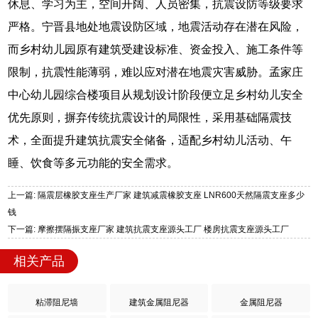
休息、学习为主，空间开阔、人员密集，抗震设防等级要求
严格。宁晋县地处地震设防区域，地震活动存在潜在风险，
而乡村幼儿园原有建筑受建设标准、资金投入、施工条件等
限制，抗震性能薄弱，难以应对潜在地震灾害威胁。孟家庄
中心幼儿园综合楼项目从规划设计阶段便立足乡村幼儿安全
优先原则，摒弃传统抗震设计的局限性，采用基础隔震技
术，全面提升建筑抗震安全储备，适配乡村幼儿活动、午
睡、饮食等多元功能的安全需求。
上一篇: 隔震层橡胶支座生产厂家 建筑减震橡胶支座 LNR600天然隔震支座多少
钱
下一篇: 摩擦摆隔振支座厂家 建筑抗震支座源头工厂 楼房抗震支座源头工厂
相关产品
粘滞阻尼墙
建筑金属阻尼器
金属阻尼器