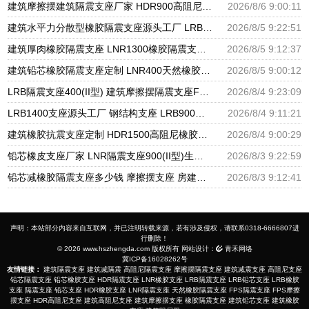
建筑摩擦摆建筑隔震支座厂家 HDR900高阻尼橡胶支座多少钱 橡胶隔震支座供应商源头工厂
2026/8/6 9:00:11
建筑水平力分散型橡胶隔震支座源头工厂 LRB隔震支座 隔震支座LRB1200厂家
2026/8/5 9:22:51
建筑厚肉橡胶隔震支座 LNR1300橡胶隔震支座 建筑分散力型橡胶隔震支座源头工厂
2026/8/5 9:12:37
建筑铅芯橡胶隔震支座定制 LNR400天然橡胶隔震支座厂家电话 LRB橡胶隔震支座1100厂家
2026/8/5 9:00:12
LRB隔震支座400(II型) 建筑摩擦摆隔震支座FPS3A厂家 600的隔震支座
2026/8/4 9:23:09
LRB1400支座源头工厂 钢结构支座 LRB900铅芯橡胶隔震支座源头工厂
2026/8/4 9:11:21
建筑橡胶抗震支座定制 HDR1500高阻尼橡胶隔震支座什么价格 HDR1000隔震支座源头工厂
2026/8/4 9:00:29
铅芯橡皮支座厂家 LNR隔震支座900(II型)生产厂家 HDR800支座源头工厂
2026/8/3 9:22:59
铅芯减橡胶隔震支座多少钱 摩擦摆支座 房建橡胶抗震支座源头工厂
2026/8/3 9:12:41
声明：本站部分内容来自互联网，并已注明转载来源，若有涉及侵权，请联系0318-6666807进
行删除！
© 2026 www.hszhengda.com 版权所有 网站设计：
青禾网络
冀ICP备16028262号
友情链接：
建筑隔震支座
建筑减隔震
高阻尼隔震支座
摩擦摆隔震支座
建筑减震支座
高阻尼支座
铅芯隔震支座
铅芯橡胶支座
HDR隔震支座
LNR橡胶支座
LRB隔震支座
LRB铅芯支座
LRB橡胶
支座
隔震支座
铅芯支座
HDR橡胶支座
LNR隔震支座
天然橡胶隔震支座
FPS隔震支座
FPS摩擦
摆支座
HDR高阻尼支座
建筑高阻尼支座
建筑摩擦摆支座
橡胶隔震支座
建筑铅芯支座
建筑橡胶