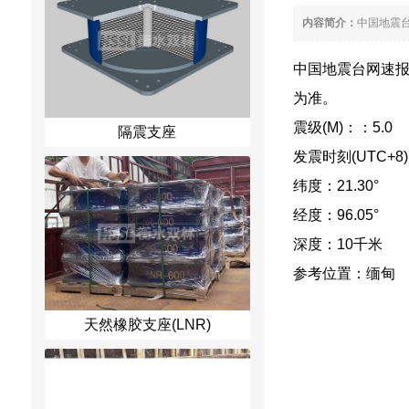
内容简介：
中国地震台网
中国地震台网速报：2
为准。
震级(M)：：5.0
隔震支座
发震时刻(UTC+8)：2
纬度：21.30°
经度：96.05°
深度：10千米
参考位置：缅甸
天然橡胶支座(LNR)