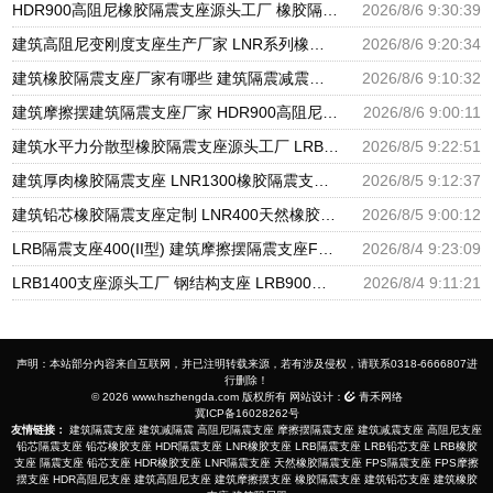
HDR900高阻尼橡胶隔震支座源头工厂 橡胶隔震支座商家生产厂家 LRB支座厂家
2026/8/6 9:30:39
建筑高阻尼变刚度支座生产厂家 LNR系列橡胶隔震支座源头工厂 HDR900高阻尼隔震支座
2026/8/6 9:20:34
建筑橡胶隔震支座厂家有哪些 建筑隔震减震隔震支座源头工厂 LNR1300天然隔震支座生产厂家
2026/8/6 9:10:32
建筑摩擦摆建筑隔震支座厂家 HDR900高阻尼橡胶支座多少钱 橡胶隔震支座供应商源头工厂
2026/8/6 9:00:11
建筑水平力分散型橡胶隔震支座源头工厂 LRB隔震支座 隔震支座LRB1200厂家
2026/8/5 9:22:51
建筑厚肉橡胶隔震支座 LNR1300橡胶隔震支座 建筑分散力型橡胶隔震支座源头工厂
2026/8/5 9:12:37
建筑铅芯橡胶隔震支座定制 LNR400天然橡胶隔震支座厂家电话 LRB橡胶隔震支座1100厂家
2026/8/5 9:00:12
LRB隔震支座400(II型) 建筑摩擦摆隔震支座FPS3A厂家 600的隔震支座
2026/8/4 9:23:09
LRB1400支座源头工厂 钢结构支座 LRB900铅芯橡胶隔震支座源头工厂
2026/8/4 9:11:21
声明：本站部分内容来自互联网，并已注明转载来源，若有涉及侵权，请联系0318-6666807进
行删除！
© 2026 www.hszhengda.com 版权所有 网站设计：
青禾网络
冀ICP备16028262号
友情链接：
建筑隔震支座
建筑减隔震
高阻尼隔震支座
摩擦摆隔震支座
建筑减震支座
高阻尼支座
铅芯隔震支座
铅芯橡胶支座
HDR隔震支座
LNR橡胶支座
LRB隔震支座
LRB铅芯支座
LRB橡胶
支座
隔震支座
铅芯支座
HDR橡胶支座
LNR隔震支座
天然橡胶隔震支座
FPS隔震支座
FPS摩擦
摆支座
HDR高阻尼支座
建筑高阻尼支座
建筑摩擦摆支座
橡胶隔震支座
建筑铅芯支座
建筑橡胶