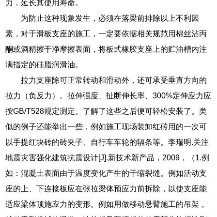
力，延长其使用寿命。
为防止这种现象发生，必须在落梁前排除以上不利因
素，对于滑板支座的施工，一定要依据相关规范用棉丝沾丙
酮或酒精擦干净摩擦表面，将板式橡胶支座上的贮油槽内注
满指定的硅脂润滑油。
拉力支座除可正常转动和滑动外，还可承受垂直方向的
拉力（负反力）。拉伸强度、扯断伸长率、300%定伸应力应
按GB/T528规定测定。了解了这些之后便可轻松安装了。类
似的例子还能举出一些，例如施工现场装卸红砖用的一次可
以手提红块砖的砖夹子、自行车车轮的辐条等。李瑞明.关注
地震灾害强化建筑抗震设计[J].新技术新产品，2009，（1.例
如：混凝土表面由于温度变化产生的干缩裂缝。例如活动支
座的上、下连接板应在张拉梁体预应力前拆除，以使支座能
适应梁体顶施应力的变形。例如用做移动悬臂施工的吊架，