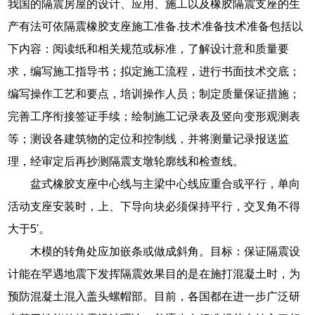
我国的隔震房屋的设计、应用、施工以及橡胶隔震支座的生
产有法可依隔震橡胶支座施工准备.技术准备技术准备包括以
下内容：阅读纸和相关规范或标准，了解设计意和质量要
求，编写施工指导书；拟定施工流程，进行书面技术交底；
编写操作工艺和要点，培训操作人员；制定质量保证措施；
完善工序衔接签证手续；绘制施工记录表及竖向变形观测表
等；测设各建筑物的定位和控制线，并将测量记录报送监
理，经审定后再抄测隔震支墩轮廓线和检查线。
盆式橡胶支座中心线与主梁中心线应重合或平行，单向
活动支座安装时，上、下导向块必须保持平行，交叉角不得
大于5'。
木模的转角处应加嵌条或做成斜角。目标：保证隔震设
计能在罕遇地震下发挥隔震效果目的是在施打混凝土时，为
预防混凝土混入盖头螺帽部。目前，各国都在进一步广泛研