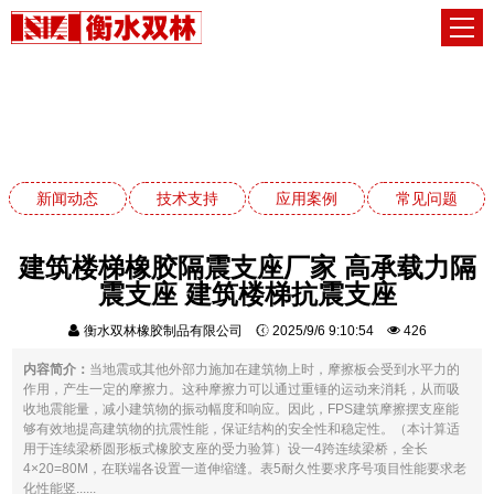
应用案例
网站首页
应用案例
新闻动态
技术支持
应用案例
常见问题
建筑楼梯橡胶隔震支座厂家 高承载力隔
震支座 建筑楼梯抗震支座
衡水双林橡胶制品有限公司
2025/9/6 9:10:54
426
内容简介：
当地震或其他外部力施加在建筑物上时，摩擦板会受到水平力的
作用，产生一定的摩擦力。这种摩擦力可以通过重锤的运动来消耗，从而吸
收地震能量，减小建筑物的振动幅度和响应。因此，FPS建筑摩擦摆支座能
够有效地提高建筑物的抗震性能，保证结构的安全性和稳定性。（本计算适
用于连续梁桥圆形板式橡胶支座的受力验算）设一4跨连续梁桥，全长
4×20=80M，在联端各设置一道伸缩缝。表5耐久性要求序号项目性能要求老
化性能竖......