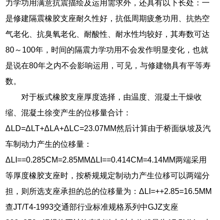
力学功用满意抗震描绘及运用需求外，还具有以下长处：一
是修建隔震橡胶支座耐久性好，抗低周期疲惫功用、抗热空
气老化、抗臭氧老化、耐酸性、耐水性均较好，其寿数可达
80～100年，时间的隔震力学功用不会发作明显变化，也就
是说在80年之内不会影响运用，可见，与修建物具有平等寿
数。
对于板式橡胶支座厚度选择，由温度、混凝土干燥收
缩、混凝土徐变产生的位移量合计：
ΔLD=ΔLT+ΔLA+ΔLC=23.07MM然后计算由于桥面纵坡及汽
车制动力产生的位移量：
ΔLI==0.285CM=2.85MMΔLI==0.414CM=4.14MM两端采用
等厚度橡胶支座时，按桥规规定制动力产生位移可以两端分
担，则所选支座承担的总的位移量为：ΔLI=++2.85=16.5MM
查JT/T4-1993交通部行业标准规格系列中GJZ支座