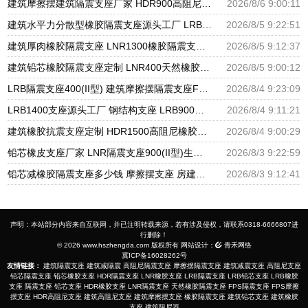
建筑摩擦摆建筑隔震支座厂家 HDR900高阻尼橡胶支座多少钱 橡胶隔震支座供应商源头工厂
2026/8/6 9:00:11
建筑水平力分散型橡胶隔震支座源头工厂 LRB隔震支座 隔震支座LRB1200厂家
2026/8/5 9:22:51
建筑厚肉橡胶隔震支座 LNR1300橡胶隔震支座 建筑分散力型橡胶隔震支座源头工厂
2026/8/5 9:12:37
建筑铅芯橡胶隔震支座定制 LNR400天然橡胶隔震支座厂家电话 LRB橡胶隔震支座1100厂家
2026/8/5 9:00:12
LRB隔震支座400(II型) 建筑摩擦摆隔震支座FPS3A厂家 600的隔震支座
2026/8/4 9:23:09
LRB1400支座源头工厂 钢结构支座 LRB900铅芯橡胶隔震支座源头工厂
2026/8/4 9:11:21
建筑橡胶抗震支座定制 HDR1500高阻尼橡胶隔震支座什么价格 HDR1000隔震支座源头工厂
2026/8/4 9:00:29
铅芯橡皮支座厂家 LNR隔震支座900(II型)生产厂家 HDR800支座源头工厂
2026/8/3 9:22:59
铅芯减橡胶隔震支座多少钱 摩擦摆支座 房建橡胶抗震支座源头工厂
2026/8/3 9:12:41
声明：本站部分内容来自互联网，并已注明转载来源，若有涉及侵权，请联系0318-6666807进
行删除！
© 2026 www.hszhengda.com 版权所有 网站设计：
青禾网络
冀ICP备16028262号
友情链接：
建筑隔震支座
建筑减隔震
高阻尼隔震支座
摩擦摆隔震支座
建筑减震支座
高阻尼支座
铅芯隔震支座
铅芯橡胶支座
HDR隔震支座
LNR橡胶支座
LRB隔震支座
LRB铅芯支座
LRB橡胶
支座
隔震支座
铅芯支座
HDR橡胶支座
LNR隔震支座
天然橡胶隔震支座
FPS隔震支座
FPS摩擦
摆支座
HDR高阻尼支座
建筑高阻尼支座
建筑摩擦摆支座
橡胶隔震支座
建筑铅芯支座
建筑橡胶
支座
建筑阻尼器