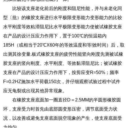
比较该支座老化前后的刚度和阻尼性能，并与未老化同
型〔批）的橡胶支座进行水平极限变形能力变形能力的比较
水平刚度等效粘滞阻尼比水平极限变形能力使被试橡胶支座
在产品的设计压应力作用下，置于100℃的恒温箱内
185H（或相当于20℃X60年的等效温度和等!效时间）后，取
出测其徐变量.板式橡胶支座的疲劳性能竖向刚度先测被试橡
胶支座的竖向刚度、水平刚度、等效黏滞阻尼比；被试橡胶
支座在产品的设计压应力作用下，按剪应变R=50%；频率
F=0.2HZ施加水平荷载150次，并仔细观察试验过程中试件
应无龟裂或出现其他异常现象。
在橡胶支座底面加一圈直径D＝2.5MM的半圆形橡胶圆
环，支座受力时首先由底部圆变形压密，调节底面受力状
况，以改善或避免支座底面脱空现象的产生，使支座底面受
力均匀。