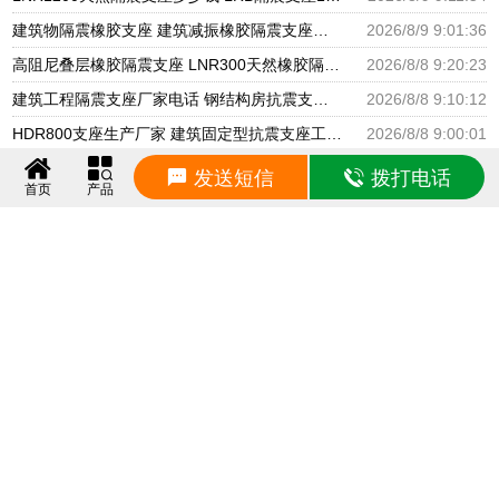
建筑物隔震橡胶支座 建筑减振橡胶隔震支座生产厂家 HDR600隔震支座生产厂家
2026/8/9 9:01:36
高阻尼叠层橡胶隔震支座 LNR300天然橡胶隔震支座多少钱 LNR隔震支座400(II型)厂家
2026/8/8 9:20:23
建筑工程隔震支座厂家电话 钢结构房抗震支座 抗震减振支座厂家电话
2026/8/8 9:10:12
HDR800支座生产厂家 建筑固定型抗震支座工厂 摩擦支座价格
2026/8/8 9:00:01
建筑非连续端铅芯隔震支座厂家 HDR500高阻尼橡胶支座多少钱 建筑橡胶隔震支座LNRLRB源头工厂
2026/8/7 9:20:11
发送短信
拨打电话
首页
产品
橡胶组合隔震支座源头工厂 HDR1300高阻尼支座 天然橡胶隔震支座厂家直销
2026/8/7 9:10:04
天然隔震支座LNR1000-Ⅱ生产厂家 橡胶减振支座厂家 HDR600隔震支座厂家
2026/8/7 9:00:03
声明：本站部分内容来自互联网，并已注明转载来源，若有涉及侵权，请联系0318-6666807进
行删除！
© 2026 www.hszhengda.com 版权所有 网站设计：
青禾网络
冀ICP备16028262号
友情链接：
建筑隔震支座
建筑减隔震
高阻尼隔震支座
摩擦摆隔震支座
建筑减震支座
高阻尼支座
铅芯隔震支座
铅芯橡胶支座
HDR隔震支座
LNR橡胶支座
LRB隔震支座
LRB铅芯支座
LRB橡胶
支座
隔震支座
铅芯支座
HDR橡胶支座
LNR隔震支座
天然橡胶隔震支座
FPS隔震支座
FPS摩擦
摆支座
HDR高阻尼支座
建筑高阻尼支座
建筑摩擦摆支座
橡胶隔震支座
建筑铅芯支座
建筑橡胶
支座
建筑阻尼器