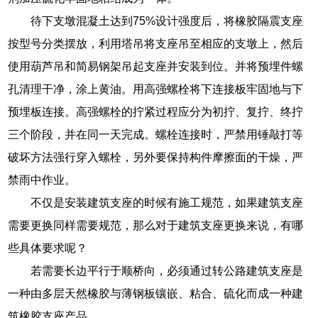
待下支墩混凝土达到75%设计强度后，将橡胶隔震支座
按型号分类摆放，利用塔吊将支座吊至相应的支墩上，然后
使用葫芦吊和简易钢架吊起支座并安装到位。并将预埋件螺
孔清理干净，涂上黄油。用高强螺栓将下连接板牢固地与下
预埋板连接。高强螺栓的拧紧过程应分为初拧、复拧、终拧
三个阶段，并在同一天完成。螺栓连接时，严禁用锤敲打等
破坏方法强行穿入螺栓，另外要保持构件摩擦面的干燥，严
禁雨中作业。
不仅是安装建筑支座的时候有施工规范，如果建筑支座
需要更换同样需要规范，那么对于建筑支座更换来说，有哪
些具体要求呢？
若需要长边平行于顺桥向，必须通过转公路建筑支座是
一种由多层天然橡胶与薄钢板镶嵌、粘合、硫化而成一种建
筑橡胶支座产品。