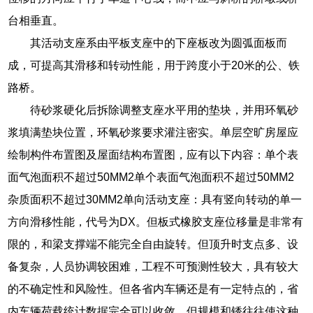
台相垂直。
其活动支座系由平板支座中的下座板改为圆弧面板而
成，可提高其滑移和转动性能，用于跨度小于20米的公、铁
路桥。
待砂浆硬化后拆除调整支座水平用的垫块，并用环氧砂
浆填满垫块位置，环氧砂浆要求灌注密实。单层空旷房屋应
绘制构件布置图及屋面结构布置图，应有以下内容：单个表
面气泡面积不超过50MM2单个表面气泡面积不超过50MM2
杂质面积不超过30MM2单向活动支座：具有竖向转动的单一
方向滑移性能，代号为DX。但板式橡胶支座位移量是非常有
限的，和梁支撑端不能完全自由旋转。但顶升时支点多、设
备复杂，人员协调较困难，工程不可预测性较大，具有较大
的不确定性和风险性。但各省内车辆还是有一定特点的，省
内车辆荷载统计数据完全可以收敛。但规模和锈往往使这种