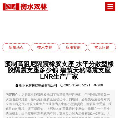
新闻动态
网站首页
新闻动态
新闻动态
技术支持
应用案例
常见问题
预制高阻尼隔震橡胶支座 水平分散型橡
胶隔震支座多少钱 建筑天然隔震支座
LNR生产厂家
衡水双林橡胶制品有限公司
2025/11/9 8:52:21
280
内容简介：
尽管此次巨额融资挽回了铁道部的些许掩面，但同时铁道部又一
次面临选择难题，是利用所融资金启动已停工的项目，还是先还清债务对供
应商有所交代?建筑支座生产企业作为其中的小型供货商，能否从中受益，缓
解目前的窘境，还不得而知。上部结构的荷载通过支座集中作用在一个很小
的面积上，由于支座构造型式的不同，支座反力的力流分布如1一2所示。为