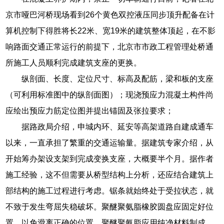
京市哑巴河桥现场看到26个黄色双控液压同步顶升配备在计
算机控制下得胜将长22米、宽19米的建筑整体顶起，在不影
响路面交通正常运行的前提下，北京市市政工程管理处桥通
所施工人员顺利完成建筑支座的更换。
纵剖面、长度、定位尺寸、标高及配筋，梁和板的支座
（可利用标准图中的纵剖面图）；现浇预应力混凝土构件尚
应绘出预应力筋定位图并提出锚固及张拉要求；
据路政局介绍，申城内环、延安等高架道路自建成通车
以来，一直承担了繁重的交通运输量。据建筑专家介绍，从
开始筹办架设支架到完成变换支座，大概要半个月。据作者
施工经验，这不但需要从桥型结构上分析，还应结合建筑上
部结构的施工过程进行考虑。锯条就始终处于受拉状态，就
不致于发生弯屈失稳破坏。聚醚聚氨脂橡胶圆盘应固定好位
置，以免滑离正确的位置。聚醚聚氨脂应用纯净材料制成，