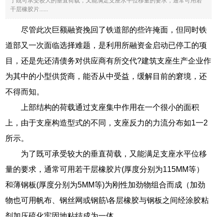
了既可承受较大的垂直荷载，又能满足支座水平位移量的要求，通常可用若
干层橡胶片......
尽管此次巨额融资挽回了铁道部的些许掩面，但同时铁
道部又一次面临选择难题，是利用所融资金启动已停工的项
目，还是先还清债务对供应商有所交代?建筑支座生产企业作
为其中的小型供货商，能否从中受益，缓解目前的窘境，还
不得而知。
上部结构的荷载通过支座集中作用在一个很小的面积
上，由于支座构造型式的不同，支座反力的力流分布如1一2
所示。
为了既可承受较大的垂直荷载，又能满足支座水平位移
量的要求，通常可用若干层橡胶片(厚度分别为115MM等）
和薄钢板(厚度分别为5MM等)为刚性加劲物组合而成（加劲
物也可用帆布、钢丝网或钢筋\各层橡胶与钢板之间经涂胶粘
剂加压硫化牢固地粘结成为一体。