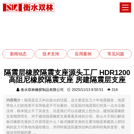
技术支持
网站首页
技术支持
新闻动态
技术支持
应用案例
常见问题
隔震层橡胶隔震支座源头工厂 HDR1200
高阻尼橡胶隔震支座 房建隔震层支座
衡水双林橡胶制品有限公司
2025/11/13 8:50:51
316
内容简介：
隔震是近几年比较火的话题，这主要是近几十年地震频发，地震
带给人们的危害不言而喻是不可估量的，但是面对地震我们对其一点办法都
没有，根本阻止不了其发生，但是我们可以在建筑上想办法，建筑隔震橡胶
支座顺势而生，对于建筑隔震橡胶支座看看具体的介绍。那么今天我们解读
板式橡胶支座的工作原理是什么？板式橡胶支座的主要功能是将建筑上部结
构的反力可靠地传递给墩台，并同时能适应建筑结构位移和转角的变形，根
据这些性能的要......