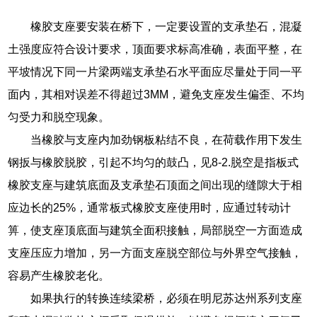
橡胶支座要安装在桥下，一定要设置的支承垫石，混凝
土强度应符合设计要求，顶面要求标高准确，表面平整，在
平坡情况下同一片梁两端支承垫石水平面应尽量处于同一平
面内，其相对误差不得超过3MM，避免支座发生偏歪、不均
匀受力和脱空现象。
当橡胶与支座内加劲钢板粘结不良，在荷载作用下发生
钢扳与橡胶脱胶，引起不均匀的鼓凸，见8-2.脱空是指板式
橡胶支座与建筑底面及支承垫石顶面之间出现的缝隙大于相
应边长的25%，通常板式橡胶支座使用时，应通过转动计
箅，使支座顶底面与建筑全面积接触，局部脱空一方面造成
支座压应力增加，另一方面支座脱空部位与外界空气接触，
容易产生橡胶老化。
如果执行的转换连续梁桥，必须在明尼苏达州系列支座