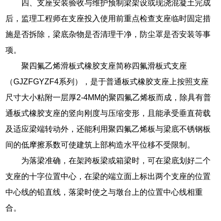
四、支座安装验收与维护预制梁架设或现浇混凝土完成
后，监理工程师在支座投入使用前重点检查支座临时固定措
施是否拆除，梁底杂物是否清理干净，防尘罩是否安装等事
项。
聚四氟乙烯滑板式橡胶支座简称四氟滑板式支座
（GJZFGYZF4系列），是于普通板式橡胶支座上按照支座
尺寸大小粘附一层厚2-4MM的聚四氟乙烯板而成，除具有普
通板式橡胶支座的竖向刚度与压缩变形，且能承受垂直荷载
及适应梁端转动外，还能利用聚四氟乙烯板与梁底不锈钢板
间的低摩擦系数可使建筑上部构造水平位移不受限制。
为落梁准确，在架跨板梁或箱梁时，可在梁底划好二个
支座的十字位置中心，在梁的端立面上标出两个支座的位置
中心线的铅直线，落梁时使之与墩台上的位置中心线相重
合。