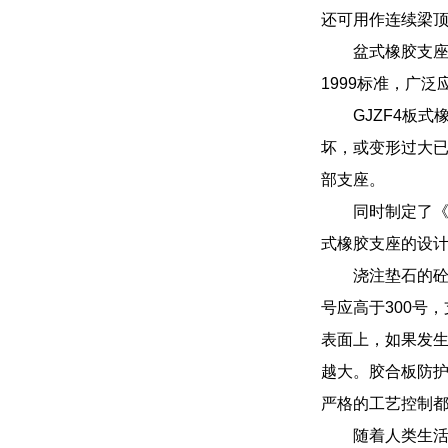
还可用作连续梁顶
盆式橡胶支座
1999标准，广
GJZF4板
坏，或变形过大已
部支座。
同时制定了
式橡胶支座的设
浇注垫石的砼
号应高于300号
表面上，如果发
越大。胶合板防
严格的工艺控制都
随着人类生