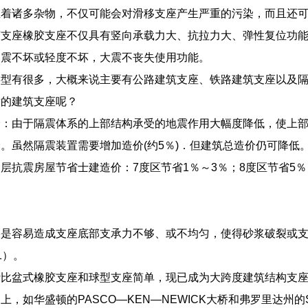
在着诸多杂物，不仅可能会对滑移支座产生严重的污染，而且还
胶支座橡胶支座不仅具有竖向承载力大、抗拉力大、弹性复位功
中震不坏或轻度不坏，大震不丧失使用功能。
类型有很多，大概来说主要有公路建筑支座、铁路建筑支座以及
适的建筑支座呢？
价：由于隔震体系的上部结构承受的地震作用大幅度降低，使上
。虽然隔震装置需要增加造价(约5％)．但建筑总造价仍可降低
层抗震房屋节省士建造价：7度区节省1％～3％；8度区节省5％～
果是容易造成支座底部支承力不够、或不均匀，使得砂浆破裂或
1）。
计比盆式橡胶支座和球型支座简单，现已成为大跨度建筑结构支
，如华盛顿的PASCO—KEN—NEWICK大桥和弗罗里达州的S