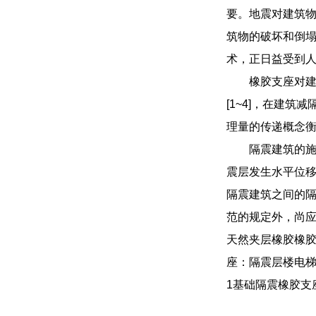
要。地震对建筑
筑物的破坏和倒塌
术，正日益受到
橡胶支座对
[1~4]，在建
理量的传递概念
隔震建筑的
震层发生水平位
隔震建筑之间的
范的规定外，尚
天然夹层橡胶橡
座：隔震层楼电梯
1基础隔震橡胶支