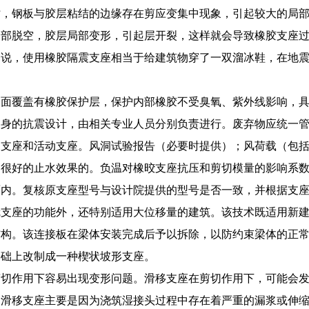
时，钢板与胶层粘结的边缘存在剪应变集中现象，引起较大的局
局部脱空，胶层局部变形，引起层开裂，这样就会导致橡胶支座
释说，使用橡胶隔震支座相当于给建筑物穿了一双溜冰鞋，在地
面覆盖有橡胶保护层，保护内部橡胶不受臭氧、紫外线影响，具有
自身的抗震设计，由相关专业人员分别负责进行。废弃物应统一
定支座和活动支座。风洞试验报告（必要时提供）；风荷载（包
很好的止水效果的。负温对橡晈支座抗压和剪切模量的影响系数按
面内。复核原支座型号与设计院提供的型号是否一致，并根据支
冠支座的功能外，还特别适用大位移量的建筑。该技术既适用新
构。该连接板在梁体安装完成后予以拆除，以防约束梁体的正常转
基础上改制成一种楔状坡形支座。
剪切作用下容易出现变形问题。滑移支座在剪切作用下，可能会
，滑移支座主要是因为浇筑湿接头过程中存在着严重的漏浆或伸