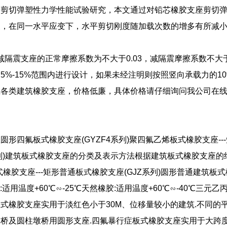
平剪切弹塑性力学性能试验研究，本文通过对铅芯橡胶支座剪切
关，在同一水平应变下，水平剪切刚度随加载次数的增多有所减
摆减隔震支座的正常摩擦系数为不大于0.03，减隔震摩擦系数不大于0
5%-15%范围内进行设计，如果未经注明则按照竖向承载力的1
应各类建筑橡胶支座，价格低廉，具体价格请仔细询问我公司在
。
圆形四氟板式橡胶支座(GYZF4系列)聚四氟乙烯板式橡胶支座--
4系列)建筑板式橡胶支座的分类及表示方法根据建筑板式橡胶支座的
式橡胶支座---矩形普通板式橡胶支座(GJZ系列)圆形普通建筑板
:适用温度+60℃∽-25℃天然橡胶:适用温度+60℃∽-40℃三元
式橡胶支座实用于淡红色小于30M、位移量较小的建筑.不同的
桥及圆柱墩桥用圆形支座.四氟暴行症板式橡胶支座实用于大跨