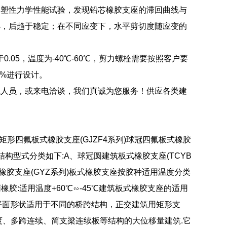
弹塑性力学性能试验，发现铅芯橡胶支座的滞回曲线与
小，后趋于稳定；在不同应变下，水平剪切度随应变的
.05，温度为-40℃-60℃，剪力螺栓需要按照客户要
0%进行设计。
线人员，或来电洽谈，我们真诚为您服务！供应各类建
-矩形四氟板式橡胶支座(GJZF4系列)球冠四氟板式橡胶
结构型式分类如下:A、球冠圆建筑板式橡胶支座(TCYB
式橡胶支座(GYZ系列)板式橡胶支座按胶种适用温度分类
乙丙橡胶:适用温度+60℃∽-45℃建筑板式橡胶支座的适用
平面形状适用于不同的桥跨结构，正交建筑用矩形支
度、多跨连续、简支梁连续板等结构的大位移量建筑.它