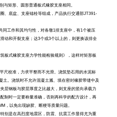
非别与矩形、圆形普通板式橡胶支座相同。
、底盆、支座锚栓等组成，产品执行交通部JT391-
、共同工作和其均匀性，对各墩1排支座中，有1个被压
滑动和开裂支座；达3个或3个以上的，则更换该排全
建筑板式橡胶支座力学性能检验规则》，这样对矩形板
水平尺校准，力求平整而不光滑。浇筑垫石用的水泥标
混凝土。浇筑时不允许混凝土溅、填在密封橡胶带缝中及
座夹层钢板与胶层厚度之比越大，则支座的竖向承载力
在配制时一定要称量准确，否则再科学的配方设计，再
0MM，以免出现缺胶、断梗等质量问题。
，特别是在高烈度地震区，防震、抗震工作显得尤为重