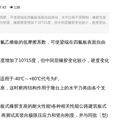
:47:43
138
系数，可使梁端在四氟板表面自由滑动，水平位移不受限制：橡胶支座
明显，橡胶硬度增加了10?15度，但中间层橡胶变化较小，硬度变化
四氟乙烯板的低摩擦系数，可使梁端在四氟板表面自由
。
增加了10?15度，但中间层橡胶变化较小，硬度变化
用于-40℃～+60℃代号为F。
支座，这时桥跨结构作用于墩台上的水平力将由各个支
板式橡胶支座的耐火性能\各种相关性能公路建筑板式
，再测试其竖向极限压应力和竖向刚度，并与同批〔型)