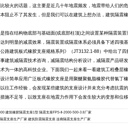
年比较火的话题，这主要是近几十年地震频发，地震带给人们的
根本阻止不了其发生，但是我们可以在建筑上想办法，建筑隔震
是指在结构物底部与基础面(或底部柱顶)之间设置某种隔震装
了达到明显的减震效果，隔震装置或隔震体系必须具备下述四项
公路建筑板式橡胶支座规格系列》（JT3132.1-88）中给出
从事建筑减隔震技术咨询，减隔震结构分析设计，减隔震产品研
技术为一体的高科技企业。下面我们一起来看一看建筑工程叠层
座设计简单应用广泛板式橡胶支座是用聚醚聚氨脂橡胶代替氯丁
据以往工作经验，会发现某些建筑的支座设计并未充分考虑抗震
造措施不足等，以致支座在地震力作用下会发生较大的变形和位
00 建筑橡胶隔震支座1型 隔震支座FPS-Ⅱ-2000-500-3.8厂家
型隔震支座生产厂家 建筑防震隔震支座 连廊隔震支座生产厂家