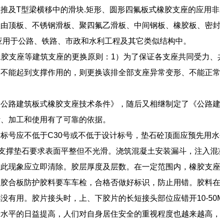
推及T型梁横移中的滑块.矩形、圆形四氟板式橡胶支座的应用
由顶板、不锈钢滑板、聚四氟乙滑板、中间钢板、橡胶板、密封圈
泛应用于公路、铁路、市政和水利工程及其它类似结构中。
式橡胶支座等建筑支座的更换原则：1）为了保证各支座共同受力
不能起到支撑作用的，则更换该排全部支座异常变形、不能正常
《公路建筑板式橡胶支座技术条件》，随后又相继制定了《公路
计、加工和使用有了可靠的依据。
标号应不低于C30号或不低于设计标号，垫石砼顶面应预先用
，支撑垫石要求表面平整但不光滑。浇筑混凝土安装漏斗，注入
生此现象应立即清除。胶层厚度及层数。在一定范围内，橡胶支
护胶合板防护胶料要车车检，合格否做好标识，防止用错。胶料
没有用。胶片接头时，上、下胶片的长短接头部位应错开10-5
活水平的日益提高，人们对自身居住安全的重视程度也越来越高