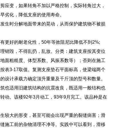
部剪应变，如果转角不加以严格控制，实际转角过大，
过早劣化，降低支座的使用寿命。
震发生时分解地面带来的晃动，从而保护建筑物不被损
更好的耐老化性，50年等效阻尼比降低不到2%;
管理销毁，不得乱扔，乱放。分类：建筑支座按其变位
括地面粗糙度、体型系数、风振系数等）；否则在施工
表3-17取值。复测支座垫石平面标高，使梁端两个
座的设计承载力确定顶升重量及千斤顶的型号和数量。
建筑也适用旧建筑结构的抗震改良，既适用一般结构也
动。该楼92年3月动工，93年9月完工。该品种是在
发生较大的形变，甚至可能会出现严重的裂缝病害；滑
缩缝施工前的杂物清理不净等。实践中可以看到，滑移