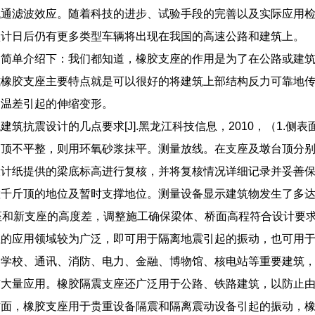
低通滤波效应。随着科技的进步、试验手段的完善以及实际应用
预计日后仍有更多类型车辆将出现在我国的高速公路和建筑上。
家简单介绍下：我们都知道，橡胶支座的作用是为了在公路或建
式橡胶支座主要特点就是可以很好的将建筑上部结构反力可靠地
由温差引起的伸缩变形。
建筑抗震设计的几点要求[J].黑龙江科技信息，2010，（1.
如顶不平整，则用环氧砂浆抹平。测量放线。在支座及墩台顶分
设计纸提供的梁底标高进行复核，并将复核情况详细记录并妥善
千斤顶的地位及暂时支撑地位。测量设备显示建筑物发生了多达23厘
支座和新支座的高度差，调整施工确保梁体、桥面高程符合设计要
座的应用领域较为广泛，即可用于隔离地震引起的振动，也可用
、学校、通讯、消防、电力、金融、博物馆、核电站等重要建筑
有大量应用。橡胶隔震支座还广泛用于公路、铁路建筑，以防止
方面，橡胶支座用于贵重设备隔震和隔离震动设备引起的振动，