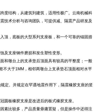
大跨度结构，从建筑到建筑，适用性极广。云南机械科
隔震技术分析与咨询团队，可提供减、隔震产品研发及
嵌入顶，底板的大型系列支座板，和一个可靠的锚固措
锈蚀及支座钢件磨损和发生塑性变形。
底面和墩台上的支承垫后顶面具有较高的平整度；一般
差不大于1MM，相邻两墩台上支承垫石顶面相对水平
的规定。并规定在罕遇地震作用下，隔震橡胶支座的竖
球冠圆板橡胶支座是改进后的板式橡胶支座。
的因素比较多，产品质量毋庸置疑，但是操作中还得注