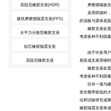
高阻尼橡胶支座(HDR)
摩擦摆隔振
采用焊接时
建筑摩擦摆隔震支座(FPS)
的顶板与梁体底
橡胶支座处
水平力分散型橡胶支座
考虑各种不利因
铅芯橡胶隔震支座
由于许多用
高阻尼橡胶支座
易造成支座滑移
橡胶支座处
考虑各种不利因
任何一项与
发生概率较低的大
论和试验研究成
橡胶隔震支座将