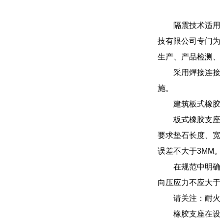
隔震技术适
技有限公司专门
生产、产品检测
采用焊接连
施。
建筑板式橡
板式橡胶支
要求垫石长度、宽
误差不大于3MM
在规范中明确
向压应力不应大于3
请关注：耐
橡胶支座在