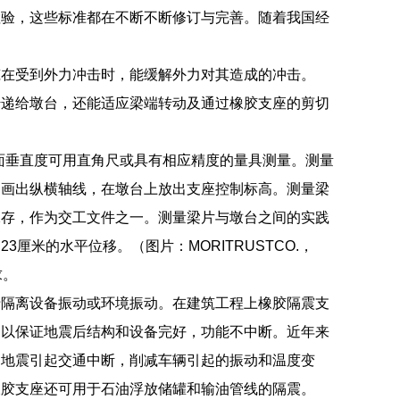
检验，这些标准都在不断不断修订与完善。随着我国经
筑在受到外力冲击时，能缓解外力对其造成的冲击。
传递给墩台，还能适应梁端转动及通过橡胶支座的剪切
侧表面垂直度可用直角尺或具有相应精度的量具测量。测量
别画出纵横轴线，在墩台上放出支座控制标高。测量梁
保存，作为交工文件之一。测量梁片与墩台之间的实践
米的水平位移。（图片：MORITRUSTCO.，
求。
于隔离设备振动或环境振动。在建筑工程上橡胶隔震支
，以保证地震后结构和设备完好，功能不中断。近年来
由地震引起交通中断，削减车辆引起的振动和温度变
橡胶支座还可用于石油浮放储罐和输油管线的隔震。