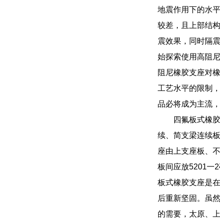
地震作用下的水
较差，且上部结
震效果，同时隔
始探索使用高阻
阻尼橡胶支座对
工艺水平的限制
品必将成为主流
四氟板式橡
续、简支梁连续板
座由上支座板、不
板间应放5201
板式橡胶支座是在
后重新坚固。虽然
的需要，太原、