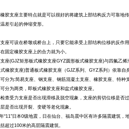
。
式橡胶支座主要特点就是可以很好的将建筑上部结构反力可靠地
由温差引起的伸缩变形。
胶支座可设在桥墩或桥台上，只要它能承受上部结构位移的反作用
用在固定橡胶支座上的合力就为小。
支座(GJZ矩形板式橡胶支座GYZ圆形板式橡胶支座)与四氟乙烯
氟板式橡胶支座)普通板式橡胶支座（GJZ系列、GYZ系列）依靠
可分为:简易支座、钢支座、钢筋混凝土支座、橡胶支座、特种
上可分为两类，即板式橡胶支座和盆式橡胶支座。
检查受力支座是否出现滑移及脱空现象，支座的剪切位移是否过
护层是否出现开裂、变硬等老化现象。
11年“11”日本0级地震，日在仙台、福岛震中区有许多隔震建
括超过100米的高层隔震建筑。