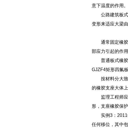
意下温度的作用
公路建筑板
变形来适应大梁
通常固定橡
部应力引起的作
普通板式橡胶
GJZF4矩形四
按材料分大致
的橡胶支座大体
监理工程师应
形，支座橡胶保
实例3：20
任何移位，其中包