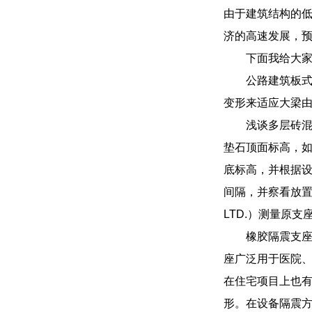
由于建筑结构的
济的高速发展，
下面我给大
公路建筑板
变形来适应大梁
浅谈多层砖混
垫石顶面标高，
底标高，并根据
间隔，并察看放置
LTD.）测量原
橡胶隔震支
座广泛用于医院
在住宅项目上也
形。在设备隔震