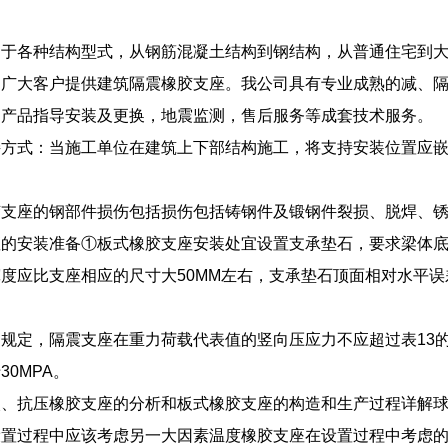
用于各种结构型式，从钢筋混凝土结构到钢结构，从普通住宅到
为广大客户提供建筑隔震橡胶支座。我公司具有专业成熟的减、
、产品指导安装及更换，地震监测，售后服务等成套技术服务。
接方式：当施工单位在建筑上下部结构施工，将支持安装位置应
胶支座的钢部件损伤包括损伤包括铸钢件及锻钢件裂损、脱焊、
座的安装准备①板式橡胶支座安装处宜设置支承垫石，要求梁体
度应比支座相应的尺寸大50MM左右，支承垫石顶面相对水平误
。
规定，隔震支座在重力荷载代表值的竖向压应力不应超过表13
0MPA。
火、抗压橡胶支座的分析和板式橡胶支座的构造和生产过程详解
设置过程中应该考虑另一大因素温度橡胶支座在设置过程中考虑