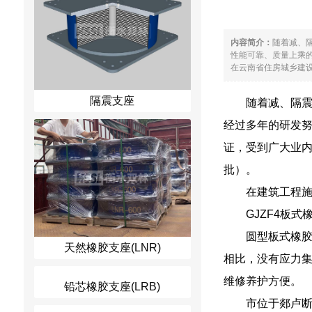
内容简介：
随着减、
性能可靠、质量上乘的
在云南省住房城乡建设
隔震支座
随着减、隔
经过多年的研发
证，受到广大业内
批）。
在建筑工程
GJZF4板
圆型板式橡
天然橡胶支座(LNR)
相比，没有应力
维修养护方便。
铅芯橡胶支座(LRB)
市位于郯卢