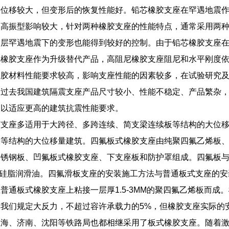
平位移较大，但变形后的恢复性能好。铅芯橡胶支座在罕遇地震
构高振型影响较大，针对两种橡胶支座的性能特点，通常采用两
震层罕遇地震下的变形也能得到较好的控制。由于铅芯橡胶支座
尼橡胶支座作为升级替代产品，高阻尼橡胶支座阻尼和水平刚度
橡胶材料性能要求较高，影响支座性能的因素较多，在试验研究
，过去我国建筑隔震支座产品尺寸较小、性能不稳定、产品繁杂
，以适应更高的建筑抗震性能要求。
胶支座多适用于大跨径、多跨连续、简支梁连续板等结构的大位
等结构的大位移量建筑。四氟板式橡胶支座由纯聚四氟乙烯板、
锈钢板、凹氟板式橡胶支座、下支座板和防护罩组成。四氟板与不
一2硅脂润滑油。四氟滑板支座的安装施工方法与普通板式支座的
普通板式橡胶支座上粘接一层厚1.5-3MM的聚四氟乙烯板而
我们规定大反力，不超过容许承载力的5%，但橡胶支座实际的
上海、济南、沈阳等铁路局也都相继采用了板式橡胶支座。随着