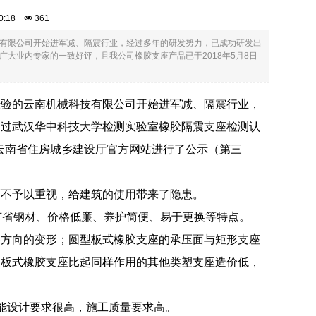
:50:18
361
有限公司开始进军减、隔震行业，经过多年的研发努力，已成功研发出
大业内专家的一致好评，且我公司橡胶支座产品已于2018年5月8日
..
经验的云南机械科技有限公司开始进军减、隔震行业，
通过武汉华中科技大学检测实验室橡胶隔震支座检测认
在云南省住房城乡建设厅官方网站进行了公示（第三
而不予以重视，给建筑的使用带来了隐患。
、节省钢材、价格低廉、养护简便、易于更换等特点。
各方向的变形；圆型板式橡胶支座的承压面与矩形支座
型板式橡胶支座比起同样作用的其他类塑支座造价低，
能设计要求很高，施工质量要求高。