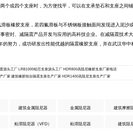
需两个或四个支座时，为方便找平，可以在支承垫石和支座之间
对四氟滑板橡胶支座，若四氟滑板与不锈钢板接触面间发现进入泥
从事密封、减隔震产品开发与应用的高科技企业。在减隔震技术
年的努力，成功研发出性能优越的隔震橡胶支座，并在武汉华中
置源头工厂 LRB1000铅芯支座源头工厂 HDR800高阻尼橡胶支座厂家电话
生产厂家 建筑橡胶组合隔震支座生产厂家 HDR1400高阻尼支座生产厂家
建筑金属阻尼器
金属阻尼器
建筑摩擦
粘滞阻尼器（VFD）
粘滞阻尼器
建筑阻