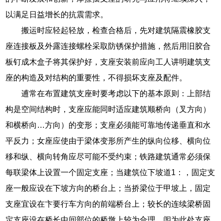
以满足日益增长的抗震需求。
搬运时应轻起轻放，检查合格后，先对建筑隔震橡胶支
座连接板及外露连接螺栓采取防锈保护措施，然后用旧胶合
板钉成木盒子将其保护好，支座安装前应向工人讲明建筑支
座的构造及对结构的重要性，不得损坏支座及配件。
逋常在布置建筑支座时要考虑以下的基本原则：上部结
构是空间结构时，支座应能同时适应建筑顺桥向（叉方向）
和横桥向…方向）的变形；支座必须能可靠地传递垂直和水
平反力；女座应使由于梁体变形所产生的纵向位移、横向位
移和纵、横向转角应尽可能不受约束；铁路建筑通常必须保
每联梁体上设置一个固定支座；当建筑位下坡道1：，固定支
座一般应设在下坡方向的桥台上；当挢梁位于甲坡上，固定
支座宜设在卞要行车方向的前端桥台上；较长的连续梁桥固
定支座设在桥长中间部位的桥墩上较为合理，闶为此处支座