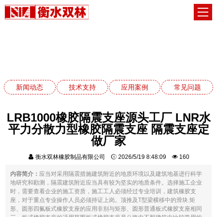
应用案例
网站首页
应用案例
新闻动态
技术支持
应用案例
常见问题
LRB1000橡胶隔震支座源头工厂 LNR水
平力分散力型橡胶隔震支座 隔震支座定
做厂家
衡水双林橡胶制品有限公司
2026/5/19 8:48:09
160
内容简介：
应当对采用隔震措施建筑附近的地质环境以及建筑地基进行科学
地研究和勘测，隔震建筑附近应当具有较为坚实的地质条件。选择施工企业
时，需要查看企业的施工资质，施工工人必须经过专业培训，建筑橡胶支
座，对于重点专业操作人员必须持证上岗。顶推及T型梁横移中的滑块.矩
形、圆形四氟板式橡胶支座的应用非别与矩形、圆形普通板式橡胶支座相同