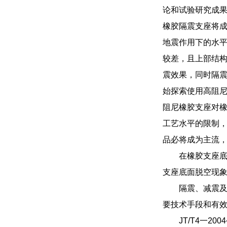
论和试验研究成
橡胶隔震支座将
地震作用下的水
较差，且上部结
震效果，同时隔
始探索使用高阻
阻尼橡胶支座对
工艺水平的限制
品必将成为主流
在橡胶支座底
支座底面脱空现
隔震、减震及
要技术手段和有
JT/T4一2