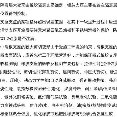
，隔震层大变形由橡胶隔震支座确定，铅芯支座主要布置在隔震
座位置得到控制。
胶支座支点的某项指标超出误差范围，在其下一级提升过程中应
座活动支座开箱后要注意对聚四氟乙烯板和不锈钢滑板的保护，
01-2硅脂是否注满。
座中滑板支座的较大剪切变形由于受施工环境的约束，滑板支座
钢板表面清洁，应首先把工作环境营造好，才能保证板式橡胶支
收检测项目橡胶支座的验收及检测主要包括：拉伸性能(拉伸强度
、耐撕裂性能、剪切性能(穿孔剪切、层间剪切、冲压式剪切)、硬
弯曲、压缩)、动态力学性能(自动衰减振动、强迫振动共振、强
烧性能、氧指数橡胶耐候性(老化、温度冲击、耐油等)高低温
、紫外光耐候实验、氙灯耐气候试验、臭氧老化试验、二氧化硫
力腐蚀试验机、耐介质(水、各有机溶剂、油)橡胶粘结性能测
单根钢丝粘合强度、硫化橡胶或热塑性橡胶与织物粘合强度生胶