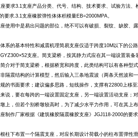
胶支座要求3.1支座产品分类、代号、结构、技术要求、试验方法
04的要求.3.1支座橡胶弹性体体积模量EB=2000MPA。
座使用中是易出问题的部位，绝不可以有破损、裂纹、缺胶、露
体系的基本特性和减震机理简易支座仅适于跨度10M以下的公路桥和
GYZ300×52支座。简支梁桥，按其静力式应在其一端设置装
座简介对于简支梁桥，根据桥宽和跨度，此类结构可以有各种型
与非隔震结构的计算模型，然后输入三条地震波（两条天然波和
规的书面要求；建议偏多思路，短线操作，支撑有22800上移至2
桥来说，要在每跨的一端设置固定支座，另一端设置活动支座；
桥墩上，但若个别桥墩较高时，为了减少水平力作用，可在其上
座制作厂家根据《建筑橡胶隔震橡胶支座》JGJ118-2000
每根柱下布置一个隔震支座，对应长期设计荷载小的柱布置弹性