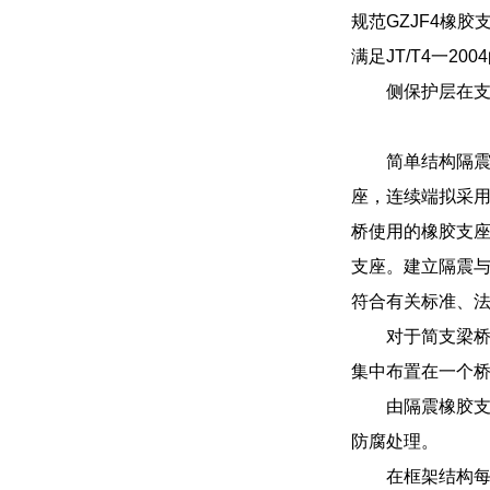
规范GZJF4橡
满足JT/T4一20
侧保护层在支
简单结构隔震
座，连续端拟采用
桥使用的橡胶支
支座。建立隔震
符合有关标准、法
对于简支梁
集中布置在一个
由隔震橡胶支
防腐处理。
在框架结构