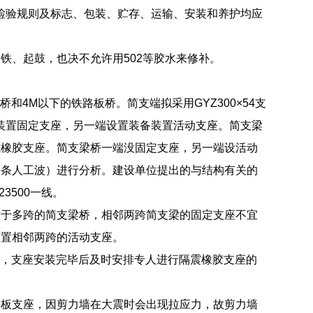
、检验规则及标志、包装、贮存、运输、安装和养护均应
铁、起鼓，也决不允许用502等胶水来修补。
4M以下的铁路板桥。简支端拟采用GYZ300×54支
备装置固定支座，另一端设置装备装置活动支座。简支梁
式橡胶支座。简支梁桥一端没固定支座，另一端设活动
一条人工波）进行分析。建设单位提出的与结构有关的
3500一线。
对于多跨的简支梁桥，相邻两跨简支梁的固定支座不宜
布置相邻两跨的活动支座。
的要求，支座安装完毕后及时安排专人进行隔震橡胶支座的
滑板支座，因剪力墙在大震时会出现拉应力，故剪力墙