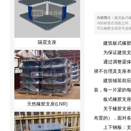
内容简介：
建筑板式
与职称垫石顶面之间，
可以橡胶支座型号选择
隔震支座
建筑板式橡
为保证建筑支
通过调整梁
择不合理及支座
建筑铺装前
装，每一片梁的
板式橡胶支
天然橡胶支座(LNR)
关于橡胶支
布置的），面对
上下钢板：