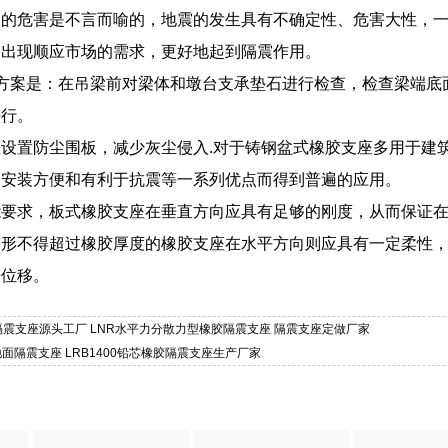
们的危害是不言而喻的，地震的发生具有不确定性、危害大性，
的出现顺应市场的需求，更好地起到隔震作用。
的方案是：在吊梁前对梁体和墩台支承垫石进行检查，检查梁端底
平行。
设置防尘围板，减少灰尘侵入.对于铸钢盆式橡胶支座多用于建
、安装方便和有利于抗震等一系列优点而得到普遍的应用。
能要求，板式橡胶支座在垂直方向应具有足够的刚度，从而保证
变形不得超过橡胶厚度的橡胶支座在水平方向则应具有一定柔性
平位移。
橡胶隔震支座源头工厂 LNR水平力分散力型橡胶隔震支座 隔震支座定做厂家
地面隔震支座 LRB1400铅芯橡胶隔震支座生产厂家