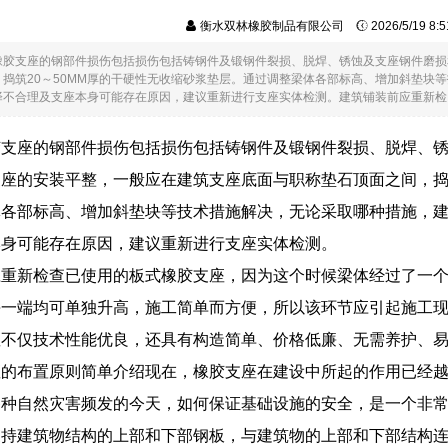
衡水双林橡胶制品有限公司
2026/5/19 8
橡胶支座的钢部件损伤包括损伤包括铸钢件及锻钢件裂损、脱焊、锈蚀及支座钢件磨损
捣筑20～50MM厚的干硬性无收缩砂浆垫层。通过调整梁体各部标高、增加斜垫块
不合理及支座本身可能存在原因，建议重新进行支座实体检测。建筑铺装前应重新检....
胶支座的钢部件损伤包括损伤包括铸钢件及锻钢件裂损、脱焊、
座的安装平整，一般应在建筑支座底面与职称垫石顶面之间，捣筑
体各部标高、增加斜垫块等技术措施解决，无论采取哪种措施，
本身可能存在原因，建议重新进行支座实体检测。
应重新检查已使用的板式橡胶支座，因为这个时候梁体经过了一
每一端均可单独升高，施工简单而方便，所以该环节应引起施工
座不仅技术性能优良，还具有构造简单、价格低廉、无需养护、
座的布置原则简单介绍现在，橡胶支座在建设中所起的作用已经
各种自然灾害频发的今天，如何保证基础设施的安全，是一个非
支持建筑物结构的上部和下部钢板，与建筑物的上部和下部结构