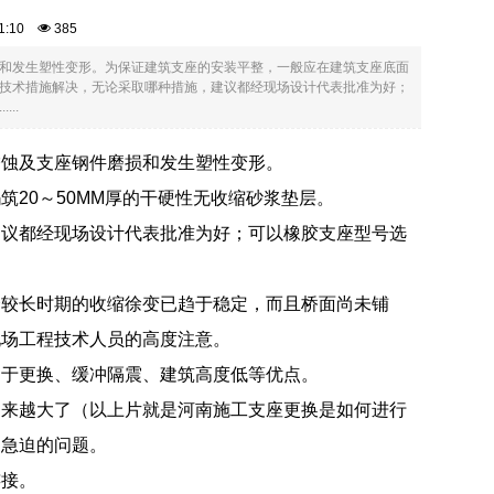
:51:10
385
和发生塑性变形。为保证建筑支座的安装平整，一般应在建筑支座底面
等技术措施解决，无论采取哪种措施，建议都经现场设计代表批准为好；
..
锈蚀及支座钢件磨损和发生塑性变形。
20～50MM厚的干硬性无收缩砂浆垫层。
建议都经现场设计代表批准为好；可以橡胶支座型号选
个较长时期的收缩徐变已趋于稳定，而且桥面尚未铺
现场工程技术人员的高度注意。
易于更换、缓冲隔震、建筑高度低等优点。
越来越大了（以上片就是河南施工支座更换是如何进行
常急迫的问题。
连接。