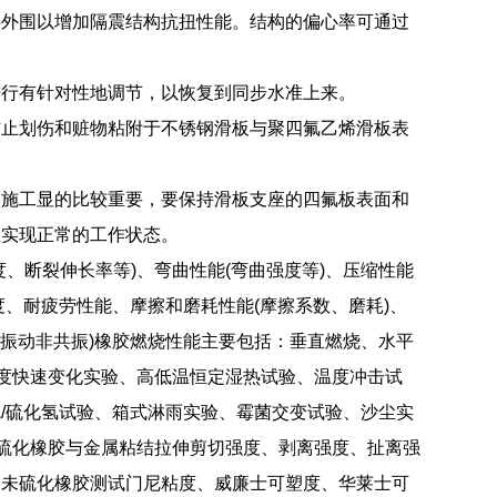
层外围以增加隔震结构抗扭性能。结构的偏心率可通过
进行有针对性地调节，以恢复到同步水准上来。
防止划伤和赃物粘附于不锈钢滑板与聚四氟乙烯滑板表
的施工显的比较重要，要保持滑板支座的四氟板表面和
座实现正常的工作状态。
、断裂伸长率等)、弯曲性能(弯曲强度等)、压缩性能
度、耐疲劳性能、摩擦和磨耗性能(摩擦系数、磨耗)、
迫振动非共振)橡胶燃烧性能主要包括：垂直燃烧、水平
温度快速变化实验、高低温恒定湿热试验、温度冲击试
/硫化氢试验、箱式淋雨实验、霉菌交变试验、沙尘实
试硫化橡胶与金属粘结拉伸剪切强度、剥离强度、扯离强
、未硫化橡胶测试门尼粘度、威廉士可塑度、华莱士可