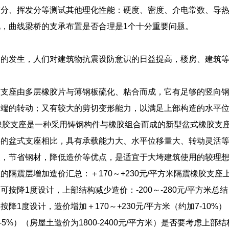
灰分、挥发分等测试其他理化性能：硬度、密度、介电常数、导
，曲线梁桥的支承布置是否合理是1个十分重要问题。
繁的发生，人们对建筑物抗震设防意识的日益提高，楼房、建筑
胶支座由多层橡胶片与薄钢板硫化、粘合而成，它有足够的竖向
梁端的转动；又有较大的剪切变形能力，以满足上部构造的水平
)盆式橡胶支座是一种采用铸钢构件与橡胶组合而成的新型盆式橡胶
类的盆式支座相比，具有承载能力大、水平位移量大、转动灵活
便，节省钢材，降低造价等优点，是适宜于大垮建筑使用的较理
的隔震层增加造价汇总：＋170～+230元/平方米隔震橡胶支
可按降1度设计，上部结构减少造价：-200～-280元/平方米
降1度设计，造价增加＋170～+230元/平方米（约加7-10%
-5%）（房屋土造价为1800-2400元/平方米）是否要考虑