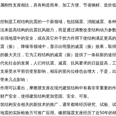
金属刚性支座相比，具有构造简单、加工方便、节省钢材、造价
震控制是工程结构抗震的一个新领域，包括隔震、消能减震、各
方法来提高结构的抗震抗风能力，而是通过调整改变结构动力参
施在强地震中的安全，或在其它外干扰力作用下使结构满足更高
减震（振）、降噪等领域中，显示出明显的减震（振）效果，取
界的极大关注，它为工程结构的减震（振）提供了一条崭新的途
现代化社会的发展，人们对抗震、减震、抗风要求的日益提高，
震支座受水平剪切变形影响，相应的竖向位移也会增大，于是，
会带来几点影响：
及作用可以看出，摩擦摆支座在现代建筑结构中有着非常重要的
命财产安全，使得建筑结构更加坚固、安全、可靠。
建筑结构安全相关的新技术的推广，通常都将经历研究、试验、
地震的实际检验方可推广应用。橡胶隔震支座经历了近50年的