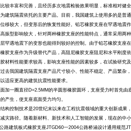
果比较丰富和完善，且经历多次地震检验效果明显，标准相对健
成为建筑隔震依托的主要产品。目前，我国建筑上使用多的是普
平位移较大，但变形后的恢复性能好。铅芯橡胶支座在罕遇地震
构高振型影响较大，针对两种橡胶支座的性能特点，通常采用两
震层罕遇地震下的变形也能得到较好的控制。由于铅芯橡胶支座
尼橡胶支座作为升级替代产品，高阻尼橡胶支座阻尼和水平刚度
橡胶材料性能要求较高，影响支座性能的因素较多，在试验研究
，过去我国建筑隔震支座产品尺寸较小、性能不稳定、产品繁杂
，以适应更高的建筑抗震性能要求。
面加一圈直径D=2.5MM的半圆形橡胶圆环，支座受力时首先
象的产生，使支座底面受力均匀。
结构控制技术是20世纪末以来在工程抗震领域的重大创新成果
效减灾路径。随着新材料、新技术和人工智能的发展，现在的中
004公路建筑板式橡胶支座JTGD60一2004公路桥涵设计通用规范