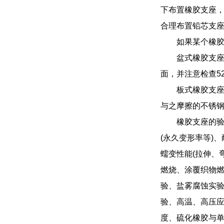
下布置橡胶支座
合理布置铅芯支
如果某个橡
盆式橡胶支
面，并注意检查52
板式橡胶支
与之摩擦的不锈
橡胶支座的验
(永久变形率等)
蠕变性能(拉伸、
燃烧、涂覆织物燃
验、盐雾腐蚀实验
验、高温、高压应
度、硫化橡胶与