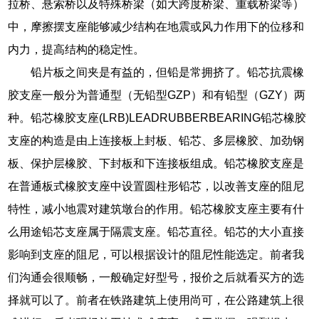
拉桥、悬索桥以及特殊桥梁（如大跨度桥梁、重载桥梁等）
中，摩擦摆支座能够减少结构在地震或风力作用下的位移和
内力，提高结构的稳定性。
铅片板之间夹是有益的，但铅是常拥挤了。铅芯抗震橡
胶支座一般分为普通型（无铅型GZP）和有铅型（GZY）两
种。铅芯橡胶支座(LRB)LEADRUBBERBEARING铅芯橡胶
支座的构造是由上连接板上封板、铅芯、多层橡胶、加劲钢
板、保护层橡胶、下封板和下连接板组成。铅芯橡胶支座是
在普通板式橡胶支座中设置圆柱形铅芯，以改善支座的阻尼
特性，减小地震对建筑墩台的作用。铅芯橡胶支座主要有什
么用途铅芯支座属于隔震支座。铅芯直径。铅芯的大小直接
影响到支座的阻尼，可以根据设计的阻尼性能选定。前者我
们沟通会很顺畅，一般确定好型号，报价之后就看买方的选
择就可以了。前者在铁路建筑上使用尚可，在公路建筑上很