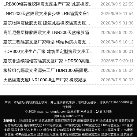
LRB800铅芯橡胶隔震支座生产厂家 减震橡胶支座生产厂家 HDR400隔震支座源头工厂
2026/8/9 9:22:59
LNR1200天然隔震支座多少钱 LRB隔震支座1400 HDR型高阻尼橡胶隔震支座厂家电话
2026/8/9 9:11:54
建筑物隔震橡胶支座 建筑减振橡胶隔震支座生产厂家 HDR600隔震支座生产厂家
2026/8/9 9:01:36
高阻尼叠层橡胶隔震支座 LNR300天然橡胶隔震支座多少钱 LNR隔震支座400(II型)厂家
2026/8/8 9:20:23
建筑工程隔震支座厂家电话 钢结构房抗震支座 抗震减振支座厂家电话
2026/8/8 9:10:12
HDR800支座生产厂家 建筑固定型抗震支座工厂 摩擦支座价格
2026/8/8 9:00:01
建筑非连续端铅芯隔震支座厂家 HDR500高阻尼橡胶支座多少钱 建筑橡胶隔震支座LNRLRB源头工厂
2026/8/7 9:20:11
橡胶组合隔震支座源头工厂 HDR1300高阻尼支座 天然橡胶隔震支座厂家直销
2026/8/7 9:10:04
天然隔震支座LNR1000-Ⅱ生产厂家 橡胶减振支座厂家 HDR600隔震支座厂家
2026/8/7 9:00:03
声明：本站部分内容来自互联网，并已注明转载来源，若有涉及侵权，请联系0318-6666807进
行删除！
© 2026 www.hszhengda.com 版权所有 网站设计：
青禾网络
冀ICP备16028262号
友情链接：
建筑隔震支座
建筑减隔震
高阻尼隔震支座
摩擦摆隔震支座
建筑减震支座
高阻尼支座
铅芯隔震支座
铅芯橡胶支座
HDR隔震支座
LNR橡胶支座
LRB隔震支座
LRB铅芯支座
LRB橡胶
支座
隔震支座
铅芯支座
HDR橡胶支座
LNR隔震支座
天然橡胶隔震支座
FPS隔震支座
FPS摩擦
摆支座
HDR高阻尼支座
建筑高阻尼支座
建筑摩擦摆支座
橡胶隔震支座
建筑铅芯支座
建筑橡胶