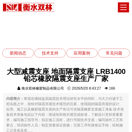
应用案例
网站首页
应用案例
新闻动态
技术支持
应用案例
常见问题
大型减震支座 地面隔震支座 LRB1400
铅芯橡胶隔震支座生产厂家
衡水双林橡胶制品有限公司
2026/5/20 8:43:27
166
内容简介：
希望在继续提高隔震技术理论研究水平的同时，与大力付诸于工
程实践之中，加快对隔震房屋技术规范的完善，使我国的隔震房屋的设计、
应用、施工以及橡胶隔震支座的生产有法可依隔震橡胶支座施工准备.技术准
备技术准备包括以下内容：阅读纸和相关规范或标准，了解设计意和质量要
求，编写施工指导书；拟定施工流程，进行书面技术交底；编写操作工艺和
要点，培训操作人员；制定质量保证措施；完善工序衔接签证手续；绘制施
工记录表及竖......