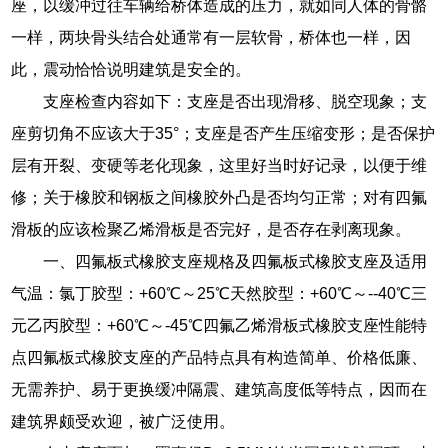
座，以缓冲过往车辆给桥体造成的压力，就如同人体的骨骼
一样，两块骨头结合处通常有一层软骨，桥体也一样，因
此，震动恰恰说明建筑是安全的。
支座检查内容如下：支座是否出现滑移、脱空现象；支
座剪切角不应该大于35°；支座是否产生压缩变形；是否保护
层有开裂、变硬等老化现象，这里好当时好记录，以便于维
修；关于橡胶和钢板之间橡胶外凸是否均匀正常；对有四氟
滑板的应该检聚乙烯滑板是否完好，是否存在剥离现象。
一、四氟板式橡胶支座规格及四氟板式橡胶支座及适用
气温：氯丁胶型：+60℃～25℃天然胶型：+60℃～--40℃三
元乙丙胶型：+60℃～-45℃四氟乙烯滑板式橡胶支座性能特
点四氟板式橡胶支座的产品特点具有构造简单、价格低廉、
无需养护、易于更换缓冲隔震、建筑高度低等特点，因而在
建筑界颇受欢迎，被广泛使用。