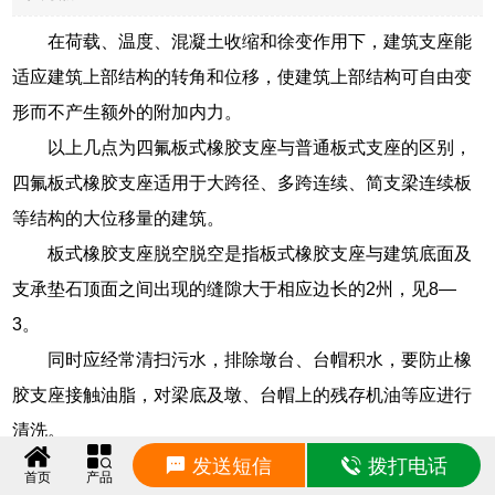
在荷载、温度、混凝土收缩和徐变作用下，建筑支座能
适应建筑上部结构的转角和位移，使建筑上部结构可自由变
形而不产生额外的附加内力。
以上几点为四氟板式橡胶支座与普通板式支座的区别，
四氟板式橡胶支座适用于大跨径、多跨连续、简支梁连续板
等结构的大位移量的建筑。
板式橡胶支座脱空脱空是指板式橡胶支座与建筑底面及
支承垫石顶面之间出现的缝隙大于相应边长的2州，见8—
3。
同时应经常清扫污水，排除墩台、台帽积水，要防止橡
胶支座接触油脂，对梁底及墩、台帽上的残存机油等应进行
清洗。
发送短信
拨打电话
非加劲支座只有一层橡胶构成，在水平力使用下支座能
首页
产品