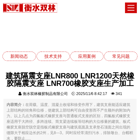
新闻动态
网站首页
新闻动态
新闻动态
技术支持
应用案例
常见问题
建筑隔震支座LNR800 LNR1200天然橡
胶隔震支座 LNR700橡胶支座生产加工
衡水双林橡胶制品有限公司
2025/11/6 8:42:17
341
内容简介：
在荷载、温度、混凝土收缩和徐变作用下，建筑支座能适应建筑
上部结构的转角和位移，使建筑上部结构可自由变形而不产生额外的附加内
力。以上几点为四氟板式橡胶支座与普通板式支座的区别，四氟板式橡胶支
座适用于大跨径、多跨连续、简支梁连续板等结构的大位移量的建筑。板式
橡胶支座脱空脱空是指板式橡胶支座与建筑底面及支承垫石顶面之间出现的
缝隙大于相应边长的2州，见8—3。同时应经常清扫污水，排除墩台、台帽积
水，要防止......