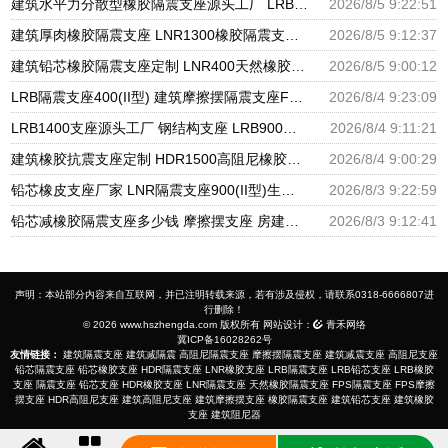
建筑水平力分散型橡胶隔震支座源头工厂 LRB隔震支座 隔震支座LRB1200厂家
2026/8/5 9:22:51
建筑厚肉橡胶隔震支座 LNR1300橡胶隔震支座 建筑分散力型橡胶隔震支座源头工厂
2026/8/5 9:12:37
建筑铅芯橡胶隔震支座定制 LNR400天然橡胶隔震支座厂家电话 LRB橡胶隔震支座1100厂家
2026/8/5 9:00:12
LRB隔震支座400(II型) 建筑摩擦摆隔震支座FPS3A厂家 600的隔震支座
2026/8/4 9:23:09
LRB1400支座源头工厂 钢结构支座 LRB900铅芯橡胶隔震支座源头工厂
2026/8/4 9:11:21
建筑橡胶抗震支座定制 HDR1500高阻尼橡胶隔震支座什么价格 HDR1000隔震支座源头工厂
2026/8/4 9:00:29
铅芯橡皮支座厂家 LNR隔震支座900(II型)生产厂家 HDR800支座源头工厂
2026/8/3 9:22:59
铅芯减橡胶隔震支座多少钱 摩擦摆支座 房建橡胶抗震支座源头工厂
2026/8/3 9:12:41
声明：本站部分内容来自互联网，并已注明转载来源，若有涉及侵权，请联系0318-6666807进
行删除！
© 2026 www.hszhengda.com 版权所有 网站设计：
青禾网络
冀ICP备16028262号
友情链接：
建筑隔震支座
建筑减隔震
高阻尼隔震支座
摩擦摆隔震支座
建筑减震支座
高阻尼支座
铅芯隔震支座
铅芯橡胶支座
HDR隔震支座
LNR橡胶支座
LRB隔震支座
LRB铅芯支座
LRB橡胶
支座
隔震支座
铅芯支座
HDR橡胶支座
LNR隔震支座
天然橡胶隔震支座
FPS隔震支座
FPS摩擦
摆支座
HDR高阻尼支座
建筑高阻尼支座
建筑摩擦摆支座
橡胶隔震支座
建筑铅芯支座
建筑橡胶
支座
建筑阻尼器