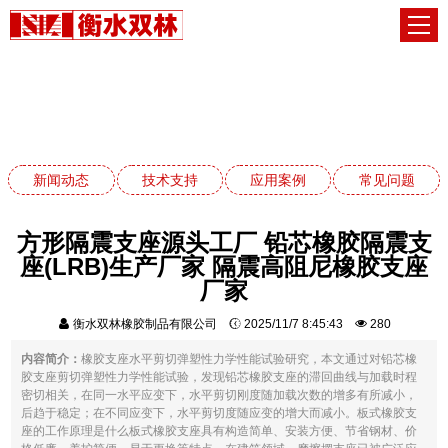
应用案例
网站首页
应用案例
新闻动态
技术支持
应用案例
常见问题
方形隔震支座源头工厂 铅芯橡胶隔震支
座(LRB)生产厂家 隔震高阻尼橡胶支座
厂家
衡水双林橡胶制品有限公司
2025/11/7 8:45:43
280
内容简介：
橡胶支座水平剪切弹塑性力学性能试验研究，本文通过对铅芯橡
胶支座剪切弹塑性力学性能试验，发现铅芯橡胶支座的滞回曲线与加载时程
密切相关，在同一水平应变下，水平剪切刚度随加载次数的增多有所减小，
后趋于稳定；在不同应变下，水平剪切度随应变的增大而减小。板式橡胶支
座的工作原理是什么板式橡胶支座具有构造简单、安装方便、节省钢材、价